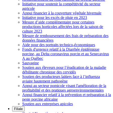
Initiative pour soutenir la compétitivité du secteur
agricole
Appui financier à la couverture végétale hivernale
Initiative pour les excès de pluie en 2023
Mesure d’aide complémentaire pour certaines
productions horticoles affectées lors de la saison de
culture 2023
Mesure de remboursement des frais de préparation des
données financières
Aide pour des portraits technico-économiques
Fonds d'urgence relatif à la Diarrhée épidémique
porcine, au Delta coronavirus porcin et au Senecavirus
A au Québec
Sauvagine
Soutien aux éleveurs pour l’éradication de la maladie
débilitante chronique des cervidés
Soutien des producteurs laitiers face à l’influenza
aviaire hautement pathogène
Appui au secteur pomicole visant l'amélioration de la
profitabilité et des pratiques agroenvironnementales
Appui financier relatif à la prévention et préparation à la
peste porcine africaine
Soutien aux entreprises apicoles
Filiale