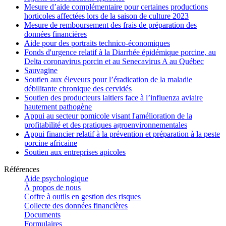
Mesure d’aide complémentaire pour certaines productions
horticoles affectées lors de la saison de culture 2023
Mesure de remboursement des frais de préparation des
données financières
Aide pour des portraits technico-économiques
Fonds d'urgence relatif à la Diarrhée épidémique porcine, au
Delta coronavirus porcin et au Senecavirus A au Québec
Sauvagine
Soutien aux éleveurs pour l’éradication de la maladie
débilitante chronique des cervidés
Soutien des producteurs laitiers face à l’influenza aviaire
hautement pathogène
Appui au secteur pomicole visant l'amélioration de la
profitabilité et des pratiques agroenvironnementales
Appui financier relatif à la prévention et préparation à la peste
porcine africaine
Soutien aux entreprises apicoles
Références
Aide psychologique
À propos de nous
Coffre à outils en gestion des risques
Collecte des données financières
Documents
Formulaires