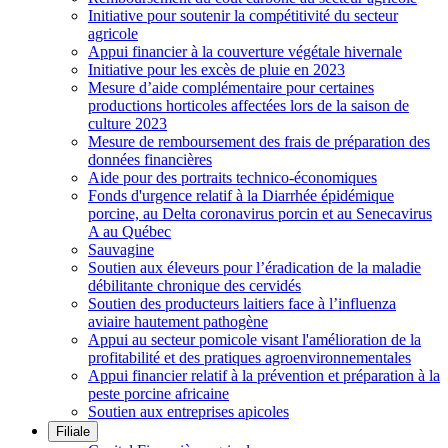
Initiative pour soutenir la compétitivité du secteur
agricole
Appui financier à la couverture végétale hivernale
Initiative pour les excès de pluie en 2023
Mesure d’aide complémentaire pour certaines
productions horticoles affectées lors de la saison de
culture 2023
Mesure de remboursement des frais de préparation des
données financières
Aide pour des portraits technico-économiques
Fonds d'urgence relatif à la Diarrhée épidémique
porcine, au Delta coronavirus porcin et au Senecavirus
A au Québec
Sauvagine
Soutien aux éleveurs pour l’éradication de la maladie
débilitante chronique des cervidés
Soutien des producteurs laitiers face à l’influenza
aviaire hautement pathogène
Appui au secteur pomicole visant l'amélioration de la
profitabilité et des pratiques agroenvironnementales
Appui financier relatif à la prévention et préparation à la
peste porcine africaine
Soutien aux entreprises apicoles
Filiale