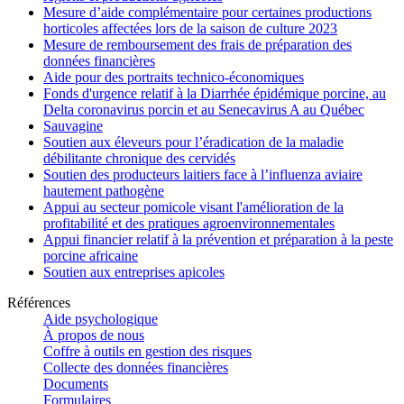
Mesure d’aide complémentaire pour certaines productions
horticoles affectées lors de la saison de culture 2023
Mesure de remboursement des frais de préparation des
données financières
Aide pour des portraits technico-économiques
Fonds d'urgence relatif à la Diarrhée épidémique porcine, au
Delta coronavirus porcin et au Senecavirus A au Québec
Sauvagine
Soutien aux éleveurs pour l’éradication de la maladie
débilitante chronique des cervidés
Soutien des producteurs laitiers face à l’influenza aviaire
hautement pathogène
Appui au secteur pomicole visant l'amélioration de la
profitabilité et des pratiques agroenvironnementales
Appui financier relatif à la prévention et préparation à la peste
porcine africaine
Soutien aux entreprises apicoles
Références
Aide psychologique
À propos de nous
Coffre à outils en gestion des risques
Collecte des données financières
Documents
Formulaires