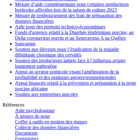
Mesure d’aide complémentaire pour certaines productions
horticoles affectées lors de la saison de culture 2023
Mesure de remboursement des frais de préparation des
données financières
Aide pour des portraits technico-économiques
Fonds d'urgence relatif à la Diarrhée épidémique porcine, au
Delta coronavirus porcin et au Senecavirus A au Québec
Sauvagine
Soutien aux éleveurs pour l’éradication de la maladie
débilitante chronique des cervidés
Soutien des producteurs laitiers face à l’influenza aviaire
hautement pathogène
Appui au secteur pomicole visant l'amélioration de la
profitabilité et des pratiques agroenvironnementales
Appui financier relatif à la prévention et préparation à la peste
porcine africaine
Soutien aux entreprises apicoles
Références
Aide psychologique
À propos de nous
Coffre à outils en gestion des risques
Collecte des données financières
Documents
Formulaires