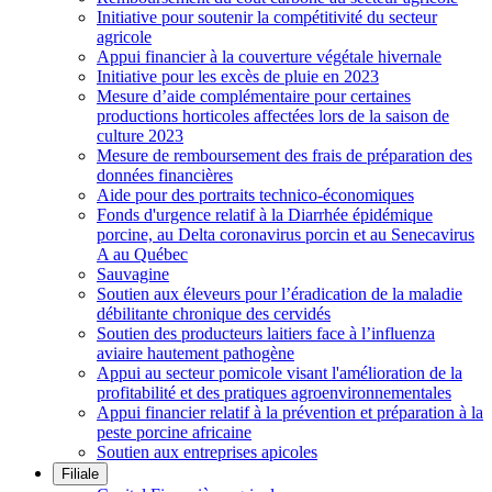
Initiative pour soutenir la compétitivité du secteur
agricole
Appui financier à la couverture végétale hivernale
Initiative pour les excès de pluie en 2023
Mesure d’aide complémentaire pour certaines
productions horticoles affectées lors de la saison de
culture 2023
Mesure de remboursement des frais de préparation des
données financières
Aide pour des portraits technico-économiques
Fonds d'urgence relatif à la Diarrhée épidémique
porcine, au Delta coronavirus porcin et au Senecavirus
A au Québec
Sauvagine
Soutien aux éleveurs pour l’éradication de la maladie
débilitante chronique des cervidés
Soutien des producteurs laitiers face à l’influenza
aviaire hautement pathogène
Appui au secteur pomicole visant l'amélioration de la
profitabilité et des pratiques agroenvironnementales
Appui financier relatif à la prévention et préparation à la
peste porcine africaine
Soutien aux entreprises apicoles
Filiale