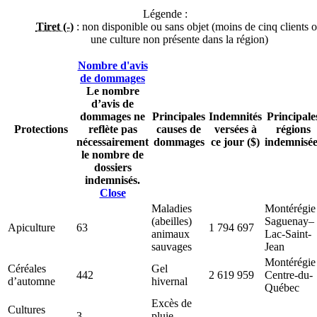
Légende :
Tiret (-)
: non disponible ou sans objet (moins de cinq clients 
une culture non présente dans la région)
Nombre d'avis
de dommages
Le nombre
d’avis de
dommages ne
Principales
Indemnités
Principale
Protections
reflète pas
causes de
versées à
régions
nécessairement
dommages
ce jour ($)
indemnisée
le nombre de
dossiers
indemnisés.
Close
Maladies
Montérégie
(abeilles)
Saguenay–
Apiculture
63
1 794 697
animaux
Lac-Saint-
sauvages
Jean
Montérégie
Céréales
Gel
442
2 619 959
Centre-du-
d’automne
hivernal
Québec
Excès de
Cultures
3
pluie
-
-