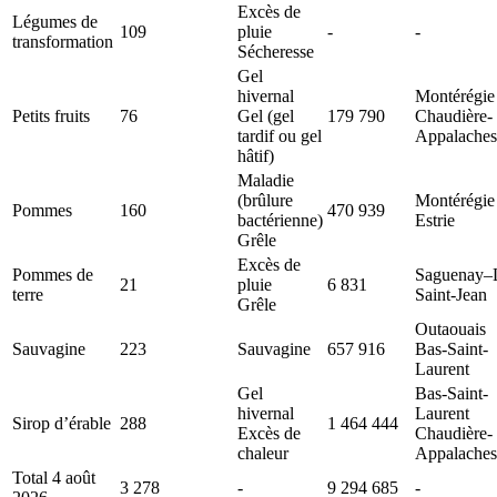
Excès de
Légumes de
109
pluie
-
-
transformation
Sécheresse
Gel
hivernal
Montérégie
Petits fruits
76
Gel (gel
179 790
Chaudière-
tardif ou gel
Appalaches
hâtif)
Maladie
(brûlure
Montérégie
Pommes
160
470 939
bactérienne)
Estrie
Grêle
Excès de
Pommes de
Saguenay–
21
pluie
6 831
terre
Saint-Jean
Grêle
Outaouais
Sauvagine
223
Sauvagine
657 916
Bas-Saint-
Laurent
Gel
Bas-Saint-
hivernal
Laurent
Sirop d’érable
288
1 464 444
Excès de
Chaudière-
chaleur
Appalaches
Total 4 août
3 278
-
9 294 685
-