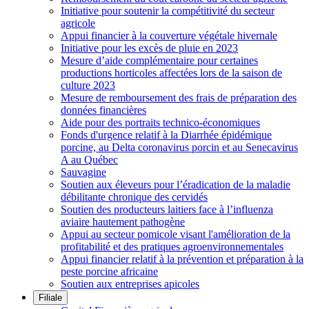
Initiative pour soutenir la compétitivité du secteur
agricole
Appui financier à la couverture végétale hivernale
Initiative pour les excès de pluie en 2023
Mesure d’aide complémentaire pour certaines
productions horticoles affectées lors de la saison de
culture 2023
Mesure de remboursement des frais de préparation des
données financières
Aide pour des portraits technico-économiques
Fonds d'urgence relatif à la Diarrhée épidémique
porcine, au Delta coronavirus porcin et au Senecavirus
A au Québec
Sauvagine
Soutien aux éleveurs pour l’éradication de la maladie
débilitante chronique des cervidés
Soutien des producteurs laitiers face à l’influenza
aviaire hautement pathogène
Appui au secteur pomicole visant l'amélioration de la
profitabilité et des pratiques agroenvironnementales
Appui financier relatif à la prévention et préparation à la
peste porcine africaine
Soutien aux entreprises apicoles
Filiale