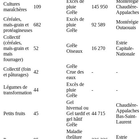
Excès de
Montérégie
Cultures
109
pluie
145 950
Chaudière-
maraîchères
Grêle
Appalaches
Céréales,
Excès de
Montérégie
maïs-grain et
682
pluie
92 589
Outaouais
protéagineuses
Grêle
Collectif
(céréales,
Estrie
Grêle
maïs-grain et
52
16 270
Capitale-
Oiseaux
maïs
Nationale
fourrager)
Grêle
Collectif (foin
42
Crue des
-
-
et pâturages)
eaux
Excès de
Légumes de
44
pluie
-
-
transformation
Grêle
Gel
Chaudière-
hivernal ou
Appalaches
Petits fruits
45
Gel tardif et
44 715
Bas-Saint-
gel hâtif
Laurent
Grêle
Maladie
(brûlure
Estrie