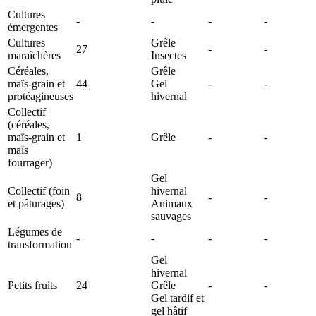
Cultures
-
-
-
-
émergentes
Cultures
Grêle
27
-
-
maraîchères
Insectes
Céréales,
Grêle
maïs-grain et
44
Gel
-
-
protéagineuses
hivernal
Collectif
(céréales,
maïs-grain et
1
Grêle
-
-
maïs
fourrager)
Gel
Collectif (foin
hivernal
8
-
-
et pâturages)
Animaux
sauvages
Légumes de
-
-
-
-
transformation
Gel
hivernal
Petits fruits
24
Grêle
-
-
Gel tardif et
gel hâtif