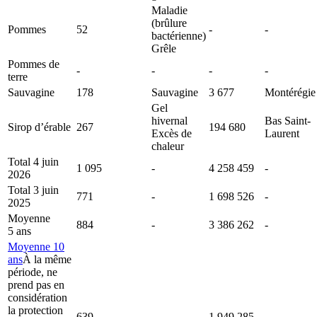
Maladie
(brûlure
Pommes
52
-
-
bactérienne)
Grêle
Pommes de
-
-
-
-
terre
Sauvagine
178
Sauvagine
3 677
Montérégie
Gel
hivernal
Bas Saint-
Sirop d’érable
267
194 680
Excès de
Laurent
chaleur
Total 4 juin
1 095
-
4 258 459
-
2026
Total 3 juin
771
-
1 698 526
-
2025
Moyenne
884
-
3 386 262
-
5 ans
Moyenne 10
ans
À la même
période, ne
prend pas en
considération
la protection
639
-
1 949 285
-