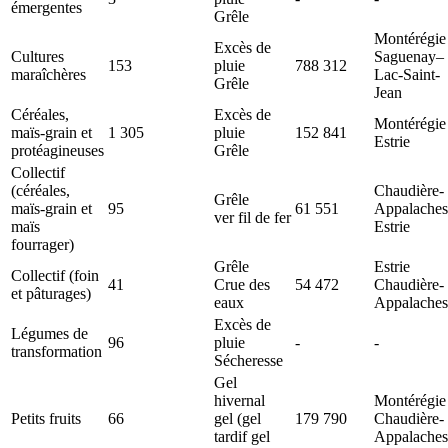
émergentes
Grêle
Montérégie
Excès de
Cultures
Saguenay–
153
pluie
788 312
maraîchères
Lac-Saint-
Grêle
Jean
Céréales,
Excès de
Montérégie
maïs-grain et
1 305
pluie
152 841
Estrie
protéagineuses
Grêle
Collectif
(céréales,
Chaudière-
Grêle
maïs-grain et
95
61 551
Appalaches
ver fil de fer
maïs
Estrie
fourrager)
Grêle
Estrie
Collectif (foin
41
Crue des
54 472
Chaudière-
et pâturages)
eaux
Appalaches
Excès de
Légumes de
96
pluie
-
-
transformation
Sécheresse
Gel
hivernal
Montérégie
Petits fruits
66
gel (gel
179 790
Chaudière-
tardif gel
Appalaches