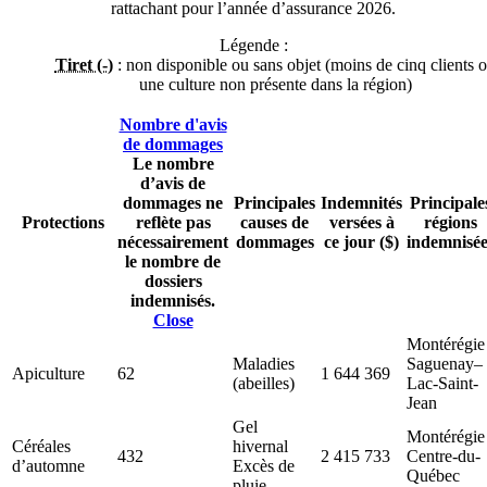
rattachant pour l’année d’assurance 2026.
Légende :
Tiret (-)
: non disponible ou sans objet (moins de cinq clients 
une culture non présente dans la région)
Nombre d'avis
de dommages
Le nombre
d’avis de
dommages ne
Principales
Indemnités
Principale
Protections
reflète pas
causes de
versées à
régions
nécessairement
dommages
ce jour ($)
indemnisée
le nombre de
dossiers
indemnisés.
Close
Montérégie
Maladies
Saguenay–
Apiculture
62
1 644 369
(abeilles)
Lac-Saint-
Jean
Gel
Montérégie
Céréales
hivernal
432
2 415 733
Centre-du-
d’automne
Excès de
Québec
pluie