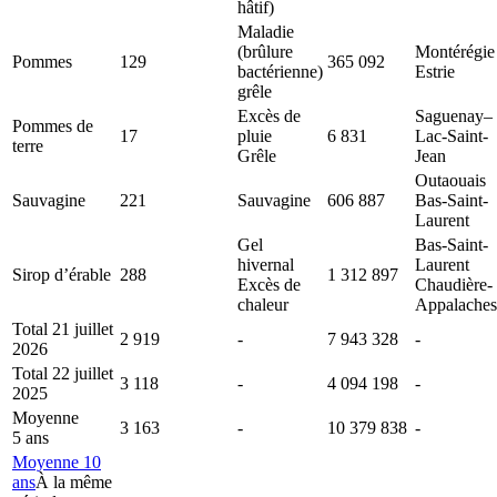
hâtif)
Maladie
(brûlure
Montérégie
Pommes
129
365 092
bactérienne)
Estrie
grêle
Excès de
Saguenay–
Pommes de
17
pluie
6 831
Lac-Saint-
terre
Grêle
Jean
Outaouais
Sauvagine
221
Sauvagine
606 887
Bas-Saint-
Laurent
Gel
Bas-Saint-
hivernal
Laurent
Sirop d’érable
288
1 312 897
Excès de
Chaudière-
chaleur
Appalaches
Total 21 juillet
2 919
-
7 943 328
-
2026
Total 22 juillet
3 118
-
4 094 198
-
2025
Moyenne
3 163
-
10 379 838
-
5 ans
Moyenne 10
ans
À la même