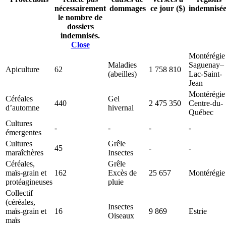
nécessairement
dommages
ce jour ($)
indemnisée
le nombre de
dossiers
indemnisés.
Close
Montérégie
Maladies
Saguenay–
Apiculture
62
1 758 810
(abeilles)
Lac-Saint-
Jean
Montérégie
Céréales
Gel
440
2 475 350
Centre-du-
d’automne
hivernal
Québec
Cultures
-
-
-
-
émergentes
Cultures
Grêle
45
-
-
maraîchères
Insectes
Céréales,
Grêle
maïs-grain et
162
Excès de
25 657
Montérégie
protéagineuses
pluie
Collectif
(céréales,
Insectes
maïs-grain et
16
9 869
Estrie
Oiseaux
maïs