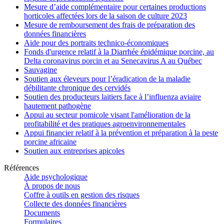
Mesure d’aide complémentaire pour certaines productions
horticoles affectées lors de la saison de culture 2023
Mesure de remboursement des frais de préparation des
données financières
Aide pour des portraits technico-économiques
Fonds d'urgence relatif à la Diarrhée épidémique porcine, au
Delta coronavirus porcin et au Senecavirus A au Québec
Sauvagine
Soutien aux éleveurs pour l’éradication de la maladie
débilitante chronique des cervidés
Soutien des producteurs laitiers face à l’influenza aviaire
hautement pathogène
Appui au secteur pomicole visant l'amélioration de la
profitabilité et des pratiques agroenvironnementales
Appui financier relatif à la prévention et préparation à la peste
porcine africaine
Soutien aux entreprises apicoles
Références
Aide psychologique
À propos de nous
Coffre à outils en gestion des risques
Collecte des données financières
Documents
Formulaires