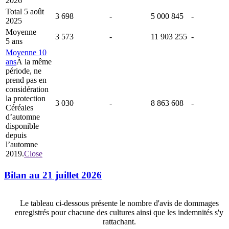
2026
Total 5 août
3 698
-
5 000 845
-
2025
Moyenne
3 573
-
11 903 255
-
5 ans
Moyenne 10
ans
À la même
période, ne
prend pas en
considération
la protection
3 030
-
8 863 608
-
Céréales
d’automne
disponible
depuis
l’automne
2019.
Close
Bilan au 21 juillet 2026
Le tableau ci-dessous présente le nombre d'avis de dommages
enregistrés pour chacune des cultures ainsi que les indemnités s'y
rattachant.