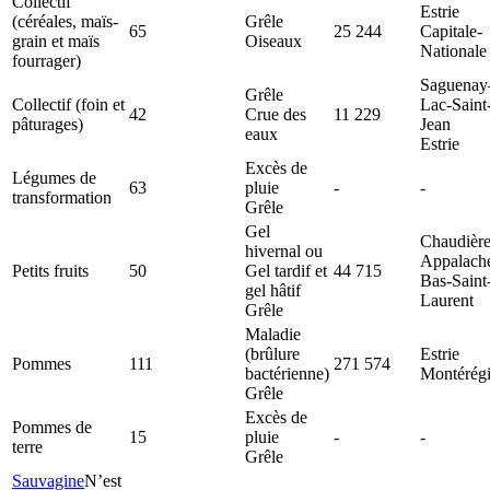
Collectif
Estrie
(céréales, maïs-
Grêle
65
25 244
Capitale-
grain et maïs
Oiseaux
Nationale
fourrager)
Saguenay
Grêle
Collectif (foin et
Lac-Saint
42
Crue des
11 229
pâturages)
Jean
eaux
Estrie
Excès de
Légumes de
63
pluie
-
-
transformation
Grêle
Gel
Chaudière
hivernal ou
Appalach
Petits fruits
50
Gel tardif et
44 715
Bas-Saint
gel hâtif
Laurent
Grêle
Maladie
(brûlure
Estrie
Pommes
111
271 574
bactérienne)
Montérég
Grêle
Excès de
Pommes de
15
pluie
-
-
terre
Grêle
Sauvagine
N’est