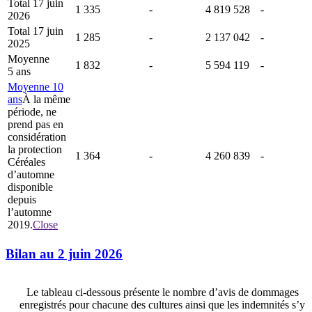
Total 17 juin
1 335
-
4 819 528
-
2026
Total 17 juin
1 285
-
2 137 042
-
2025
Moyenne
1 832
-
5 594 119
-
5 ans
Moyenne 10
ans
À la même
période, ne
prend pas en
considération
la protection
1 364
-
4 260 839
-
Céréales
d’automne
disponible
depuis
l’automne
2019.
Close
Bilan au 2 juin 2026
Le tableau ci-dessous présente le nombre d’avis de dommages
enregistrés pour chacune des cultures ainsi que les indemnités s’y