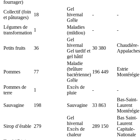
fourrager)
Gel
Collectif (foin
18
hivernal
-
-
et pâturages)
Grêle
Légumes de
Maladies
1
-
-
transformation
(mildiou)
Gel
hivernal
Chaudière-
Petits fruits
36
30 380
Gel tardif et
Appalaches
gel hâtif
Maladie
(brûlure
Estrie
Pommes
77
196 449
bactérienne)
Montérégie
Grêle
Pommes de
Excès de
1
-
-
terre
pluie
Bas-Saint-
Sauvagine
198
Sauvagine
33 863
Laurent
Montérégie
Gel
Bas Saint-
hivernal
Laurent
Sirop d’érable
279
289 150
Excès de
Capitale-
chaleur
Nationale