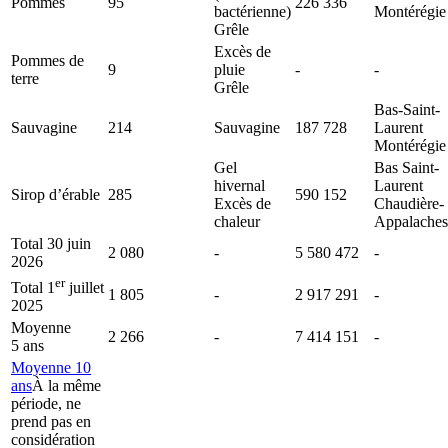
Pommes
95
226 336
bactérienne)
Montérégie
Grêle
Excès de
Pommes de
9
pluie
-
-
terre
Grêle
Bas-Saint-
Sauvagine
214
Sauvagine
187 728
Laurent
Montérégie
Gel
Bas Saint-
hivernal
Laurent
Sirop d’érable
285
590 152
Excès de
Chaudière-
chaleur
Appalaches
Total 30 juin
2 080
-
5 580 472
-
2026
er
Total 1
juillet
1 805
-
2 917 291
-
2025
Moyenne
2 266
-
7 414 151
-
5 ans
Moyenne 10
ans
À la même
période, ne
prend pas en
considération