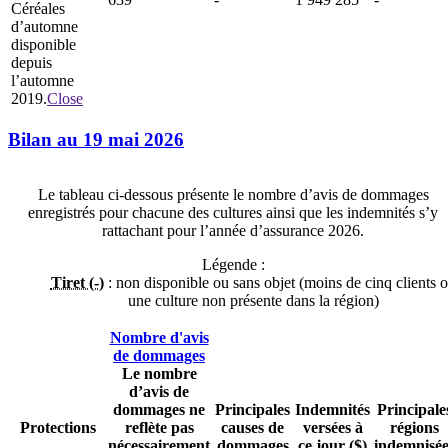
Céréales
d’automne
disponible
depuis
l’automne
2019.
Close
Bilan au 19 mai 2026
Le tableau ci-dessous présente le nombre d’avis de dommages
enregistrés pour chacune des cultures ainsi que les indemnités s’y
rattachant pour l’année d’assurance 2026.
Légende :
Tiret (-)
: non disponible ou sans objet (moins de cinq clients 
une culture non présente dans la région)
Nombre d'avis
de dommages
Le nombre
d’avis de
dommages ne
Principales
Indemnités
Principale
Protections
reflète pas
causes de
versées à
régions
nécessairement
dommages
ce jour ($)
indemnisée