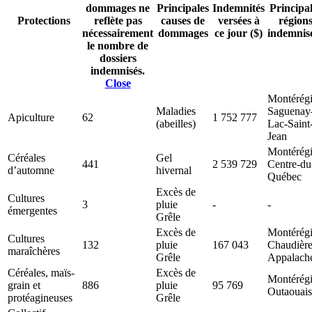
dommages ne
Principales
Indemnités
Principa
Protections
reflète pas
causes de
versées à
région
nécessairement
dommages
ce jour ($)
indemnis
le nombre de
dossiers
indemnisés.
Close
Montérég
Maladies
Saguenay
Apiculture
62
1 752 777
(abeilles)
Lac-Saint
Jean
Montérég
Céréales
Gel
441
2 539 729
Centre-du
d’automne
hivernal
Québec
Excès de
Cultures
3
pluie
-
-
émergentes
Grêle
Excès de
Montérég
Cultures
132
pluie
167 043
Chaudière
maraîchères
Grêle
Appalach
Céréales, maïs-
Excès de
Montérég
grain et
886
pluie
95 769
Outaouais
protéagineuses
Grêle