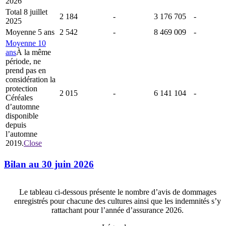
2026
Total 8 juillet
2 184
-
3 176 705
-
2025
Moyenne 5 ans
2 542
-
8 469 009
-
Moyenne 10
ans
À la même
période, ne
prend pas en
considération la
protection
2 015
-
6 141 104
-
Céréales
d’automne
disponible
depuis
l’automne
2019.
Close
Bilan au 30 juin 2026
Le tableau ci-dessous présente le nombre d’avis de dommages
enregistrés pour chacune des cultures ainsi que les indemnités s’y
rattachant pour l’année d’assurance 2026.