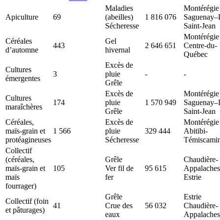
Maladies
Montérégie
Apiculture
69
(abeilles)
1 816 076
Saguenay–
Sécheresse
Saint-Jean
Montérégie
Céréales
Gel
443
2 646 651
Centre-du-
d’automne
hivernal
Québec
Excès de
Cultures
3
pluie
-
-
émergentes
Grêle
Excès de
Montérégie
Cultures
174
pluie
1 570 949
Saguenay–
maraîchères
Grêle
Saint-Jean
Céréales,
Excès de
Montérégie
maïs-grain et
1 566
pluie
329 444
Abitibi-
protéagineuses
Sécheresse
Témiscami
Collectif
(céréales,
Grêle
Chaudière-
maïs-grain et
105
Ver fil de
95 615
Appalaches
maïs
fer
Estrie
fourrager)
Grêle
Estrie
Collectif (foin
41
Crue des
56 032
Chaudière-
et pâturages)
eaux
Appalaches