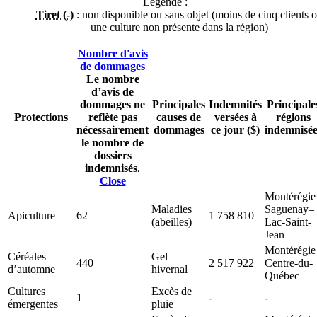
Légende :
Tiret (-)
: non disponible ou sans objet (moins de cinq clients 
une culture non présente dans la région)
Nombre d'avis
de dommages
Le nombre
d’avis de
dommages ne
Principales
Indemnités
Principale
Protections
reflète pas
causes de
versées à
régions
nécessairement
dommages
ce jour ($)
indemnisée
le nombre de
dossiers
indemnisés.
Close
Montérégie
Maladies
Saguenay–
Apiculture
62
1 758 810
(abeilles)
Lac-Saint-
Jean
Montérégie
Céréales
Gel
440
2 517 922
Centre-du-
d’automne
hivernal
Québec
Cultures
Excès de
1
-
-
émergentes
pluie