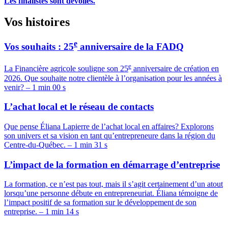
Les finalistes sont dévoilés.
Vos
histoires
e
Vos souhaits : 25
anniversaire de la FADQ
e
La Financière agricole souligne son 25
anniversaire de création en
2026. Que souhaite notre clientèle à l’organisation pour les années à
venir? – 1 min 00 s
L’achat local et le réseau de contacts
Que pense Éliana Lapierre de l’achat local en affaires? Explorons
son univers et sa vision en tant qu’entrepreneure dans la région du
Centre-du-Québec. – 1 min 31 s
L’impact de la formation en démarrage d’entreprise
La formation, ce n’est pas tout, mais il s’agit certainement d’un atout
lorsqu’une personne débute en entrepreneuriat. Éliana témoigne de
l’impact positif de sa formation sur le développement de son
entreprise. – 1 min 14 s