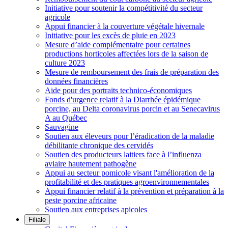
Initiative pour soutenir la compétitivité du secteur
agricole
Appui financier à la couverture végétale hivernale
Initiative pour les excès de pluie en 2023
Mesure d’aide complémentaire pour certaines
productions horticoles affectées lors de la saison de
culture 2023
Mesure de remboursement des frais de préparation des
données financières
Aide pour des portraits technico-économiques
Fonds d'urgence relatif à la Diarrhée épidémique
porcine, au Delta coronavirus porcin et au Senecavirus
A au Québec
Sauvagine
Soutien aux éleveurs pour l’éradication de la maladie
débilitante chronique des cervidés
Soutien des producteurs laitiers face à l’influenza
aviaire hautement pathogène
Appui au secteur pomicole visant l'amélioration de la
profitabilité et des pratiques agroenvironnementales
Appui financier relatif à la prévention et préparation à la
peste porcine africaine
Soutien aux entreprises apicoles
Filiale