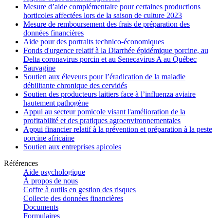
Mesure d’aide complémentaire pour certaines productions
horticoles affectées lors de la saison de culture 2023
Mesure de remboursement des frais de préparation des
données financières
Aide pour des portraits technico-économiques
Fonds d'urgence relatif à la Diarrhée épidémique porcine, au
Delta coronavirus porcin et au Senecavirus A au Québec
Sauvagine
Soutien aux éleveurs pour l’éradication de la maladie
débilitante chronique des cervidés
Soutien des producteurs laitiers face à l’influenza aviaire
hautement pathogène
Appui au secteur pomicole visant l'amélioration de la
profitabilité et des pratiques agroenvironnementales
Appui financier relatif à la prévention et préparation à la peste
porcine africaine
Soutien aux entreprises apicoles
Références
Aide psychologique
À propos de nous
Coffre à outils en gestion des risques
Collecte des données financières
Documents
Formulaires