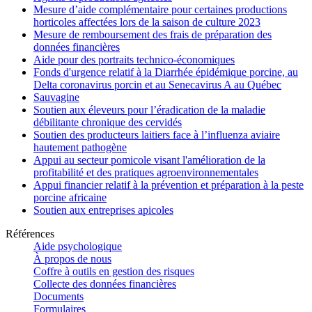
Mesure d’aide complémentaire pour certaines productions
horticoles affectées lors de la saison de culture 2023
Mesure de remboursement des frais de préparation des
données financières
Aide pour des portraits technico-économiques
Fonds d'urgence relatif à la Diarrhée épidémique porcine, au
Delta coronavirus porcin et au Senecavirus A au Québec
Sauvagine
Soutien aux éleveurs pour l’éradication de la maladie
débilitante chronique des cervidés
Soutien des producteurs laitiers face à l’influenza aviaire
hautement pathogène
Appui au secteur pomicole visant l'amélioration de la
profitabilité et des pratiques agroenvironnementales
Appui financier relatif à la prévention et préparation à la peste
porcine africaine
Soutien aux entreprises apicoles
Références
Aide psychologique
À propos de nous
Coffre à outils en gestion des risques
Collecte des données financières
Documents
Formulaires