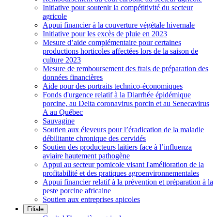
Initiative pour soutenir la compétitivité du secteur
agricole
Appui financier à la couverture végétale hivernale
Initiative pour les excès de pluie en 2023
Mesure d’aide complémentaire pour certaines
productions horticoles affectées lors de la saison de
culture 2023
Mesure de remboursement des frais de préparation des
données financières
Aide pour des portraits technico-économiques
Fonds d'urgence relatif à la Diarrhée épidémique
porcine, au Delta coronavirus porcin et au Senecavirus
A au Québec
Sauvagine
Soutien aux éleveurs pour l’éradication de la maladie
débilitante chronique des cervidés
Soutien des producteurs laitiers face à l’influenza
aviaire hautement pathogène
Appui au secteur pomicole visant l'amélioration de la
profitabilité et des pratiques agroenvironnementales
Appui financier relatif à la prévention et préparation à la
peste porcine africaine
Soutien aux entreprises apicoles
Filiale