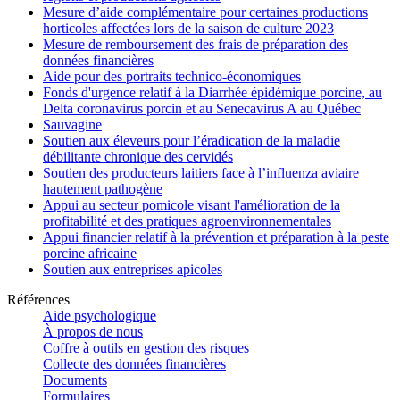
Mesure d’aide complémentaire pour certaines productions
horticoles affectées lors de la saison de culture 2023
Mesure de remboursement des frais de préparation des
données financières
Aide pour des portraits technico-économiques
Fonds d'urgence relatif à la Diarrhée épidémique porcine, au
Delta coronavirus porcin et au Senecavirus A au Québec
Sauvagine
Soutien aux éleveurs pour l’éradication de la maladie
débilitante chronique des cervidés
Soutien des producteurs laitiers face à l’influenza aviaire
hautement pathogène
Appui au secteur pomicole visant l'amélioration de la
profitabilité et des pratiques agroenvironnementales
Appui financier relatif à la prévention et préparation à la peste
porcine africaine
Soutien aux entreprises apicoles
Références
Aide psychologique
À propos de nous
Coffre à outils en gestion des risques
Collecte des données financières
Documents
Formulaires