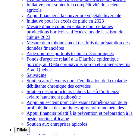
Initiative pour soutenir la compétitivité du secteur
agricole
Appui financier à la couverture végétale hivernale
Initiative pour les excès de pluie en 2023
Mesure d’aide complémentaire pour certaines
productions horticoles affectées lors de la saison de
culture 2023
Mesure de remboursement des frais de préparation des
données financières
Aide pour des portraits technico-économiques
Fonds d'urgence relatif à la Diarrhée épidémique
porcine, au Delta coronavirus porcin et au Senecavirus
A au Québec
Sauvagine
Soutien aux éleveurs pour l’éradication de la maladie
débilitante chronique des cervidés
Soutien des producteurs laitiers face à l’influenza
aviaire hautement pathogène
Appui au secteur pomicole visant l'amélioration de la
profitabilité et des pratiques agroenvironnementales
Appui financier relatif à la prévention et préparation à la
peste porcine africaine
Soutien aux entreprises apicoles
Filiale