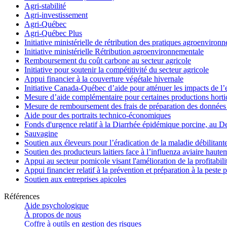
Agri-stabilité
Agri-investissement
Agri-Québec
Agri-Québec Plus
Initiative ministérielle de rétribution des pratiques agroenviro
Initiative ministérielle Rétribution agroenvironnementale
Remboursement du coût carbone au secteur agricole
Initiative pour soutenir la compétitivité du secteur agricole
Appui financier à la couverture végétale hivernale
Initiative Canada-Québec d’aide pour atténuer les impacts de l
Mesure d’aide complémentaire pour certaines productions hortico
Mesure de remboursement des frais de préparation des données 
Aide pour des portraits technico-économiques
Fonds d'urgence relatif à la Diarrhée épidémique porcine, au D
Sauvagine
Soutien aux éleveurs pour l’éradication de la maladie débilitant
Soutien des producteurs laitiers face à l’influenza aviaire haut
Appui au secteur pomicole visant l'amélioration de la profitabil
Appui financier relatif à la prévention et préparation à la peste 
Soutien aux entreprises apicoles
Références
Aide psychologique
À propos de nous
Coffre à outils en gestion des risques