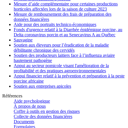
Mesure d’aide complémentaire pour certaines productions
horticoles affectées lors de la saison de culture 2023
Mesure de remboursement des frais de préparation des
données financières
Aide pour des portraits technico-économiques
Fonds d'urgence relatif à la Diarrhée épidémique porcine, au
Delta coronavirus porcin et au Senecavirus A au Québec
Sauvagine
Soutien aux éleveurs pour l’éradication de la maladie
débilitante chronique des cervidés
Soutien des producteurs laitiers face à l’influenza aviaire
hautement pathogène
Appui au secteur pomicole visant l'amélioration de la
profitabilité et des pratiques agroenvironnementales
Appui financier relatif à la prévention et préparation à la peste
porcine africaine
Soutien aux entreprises apicoles
Références
Aide psychologique
À propos de nous
Coffre à outils en gestion des risques
Collecte des données financières
Documents
Formulaires