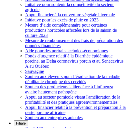
Initiative pour soutenir la compétitivité du secteur
agricole
Appui financier à la couverture végétale hivernale
Initiative pour les excès de pluie en 2023
Mesure d’aide complémentaire pour certaines
productions horticoles affectées lors de la saison de
culture 2023
Mesure de remboursement des frais de préparation des
données financières
Aide pour des portraits technico-économiques
Fonds d'urgence relatif à la Diarrhée épidémique
porcine, au Delta coronavirus porcin et au Senecavirus
A au Québec
Sauvagine
Soutien aux éleveurs pour l’éradication de la maladie
débilitante chronique des cervidés
Soutien des producteurs laitiers face à l’influenza
aviaire hautement pathogène
Appui au secteur pomicole visant l'amélioration de la
profitabilité et des pratiques agroenvironnementales
Appui financier relatif à la prévention et préparation à la
peste porcine africaine
Soutien aux entreprises apicoles
Filiale