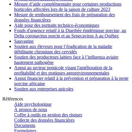
Mesure d’aide complémentaire pour certaines productions
horticoles affectées lors de la saison de culture 2023
Mesure de remboursement des frais de préparation des
données financières
Aide pour des portraits technico-économiques
Fonds d'urgence relatif à la Diarrhée épidémique porcine, au
Delta coronavirus porcin et au Senecavirus A au Québec
Sauvagine
Soutien aux éleveurs pour l’éradication de la maladie
débilitante chronique des cervidés
Soutien des producteurs laitiers face à l’influenza aviaire
hautement pathogène
Appui au secteur pomicole visant l'amélioration de la
profitabilité et des pratiques agroenvironnementales
Appui financier relatif à la prévention et préparation à la peste
porcine africaine
Soutien aux entreprises apicoles
Références
Aide psychologique
À propos de nous
Coffre à outils en gestion des risques
Collecte des données financières
Documents
Formulaires