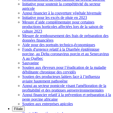
Initiative pour soutenir la compétitivité du secteur
agricole
Appui financier à la couverture végétale hivernale
Initiative pour les excès de pluie en 2023
Mesure d’aide complémentaire pour certaines
productions horticoles affectées lors de la saison de
culture 2023
Mesure de remboursement des frais de préparation des
données financières
Aide pour des portraits technico-économiques
Fonds d'urgence relatif à la Diarrhée épidémique
porcine, au Delta coronavirus porcin et au Senecavirus
A au Québec
Sauvagine
Soutien aux éleveurs pour l’éradication de la maladie
débilitante chronique des cervidés
Soutien des producteurs laitiers face à l’influenza
aviaire hautement pathogène
Appui au secteur pomicole visant l'amélioration de la
profitabilité et des pratiques agroenvironnementales
Appui financier relatif à la prévention et préparation à la
peste porcine africaine
Soutien aux entreprises apicoles
Filiale