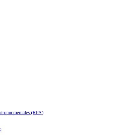
oenvironnementales (RPA)
e