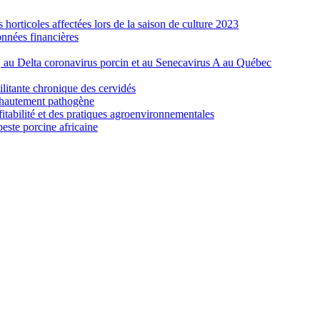
orticoles affectées lors de la saison de culture 2023
nnées financières
e, au Delta coronavirus porcin et au Senecavirus A au Québec
ilitante chronique des cervidés
re hautement pathogène
fitabilité et des pratiques agroenvironnementales
peste porcine africaine