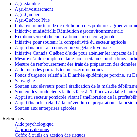
Agri-stabilité
Agri-investissement
Agri-Québec
Agri-Québec Plus
Initiative ministérielle de rétribution des pratiques agroenviro
Initiative ministérielle Rétribution agroenvironnementale
Remboursement du coût carbone au secteur agricole
Initiative pour soutenir la compétitivité du secteur agricole
Appui financier à la couverture végétale hivernale
Initiative Canada-Québec d’aide pour atténuer les impacts de l
Mesure d’aide complémentaire pour certaines productions hortico
Mesure de remboursement des frais de préparation des données 
Aide pour des portraits technico-économiques
Fonds d'urgence relatif à la Diarrhée épidémique porcine, au D
Sauvagine
Soutien aux éleveurs pour l’éradication de la maladie débilitant
Soutien des producteurs laitiers face à l’influenza aviaire haut
Appui au secteur pomicole visant l'amélioration de la profitabil
Appui financier relatif à la prévention et préparation à la peste 
Soutien aux entreprises apicoles
Références
Aide psychologique
À propos de nous
Coffre à outils en gestion des risques