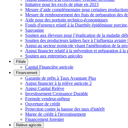
Initiative pour les excès de pluie en 2023
Mesure d’aide complémentaire pour certaines productions h
Mesure de remboursement des frais de préparation des do
Aide pour des portraits technico-économiques
Fonds d'urgence relatif à la Diarrhée épidémique porcin
Sauvagine
Soutien aux éleveurs pour l’éradication de la maladie déb
Soutien des producteurs laitiers face à l’influenza aviai
Appui au secteur pomicole visant l'amélioration de la pro
Appui financier relatif à la prévention et préparation à la 
Soutien aux entreprises apicoles
Filiale
Capital Financière agricole
Financement
Garantie de prêts à Taux Avantage Plus
Appui financier à la relève agricole 2
Appui Capital Relève
Investissement Croissance Durable
Formule vendeur-prêteur
Ouverture de crédit
Protection contre la hausse des taux d'intérêt
Marge de crédit à l'investissement
Financement forestier
Relève agricole