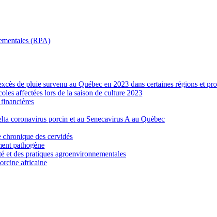
nnementales (RPA)
’excès de pluie survenu au Québec en 2023 dans certaines régions et pro
les affectées lors de la saison de culture 2023
financières
elta coronavirus porcin et au Senecavirus A au Québec
e chronique des cervidés
ement pathogène
ité et des pratiques agroenvironnementales
porcine africaine