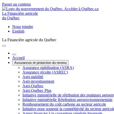
Passer au contenu
La Financière agricole
du Québec
Nous joindre
English
La Financière agricole du Québec
Accueil
Assurances et protection du revenu
Assurance stabilisation (ASRA)
Assurance récolte (ASREC)
Agri-stabilité
Agri-investissement
Agri-Québec
Agri-Québec Plus
Initiative ministérielle de rétribution des pratiques agr
Initiative ministérielle Rétribution agroenvironnementale
Remboursement du coût carbone au secteur agricole
Initiative pour soutenir la compétitivité du secteur agricol
Appui financier à la couverture végétale hivernale