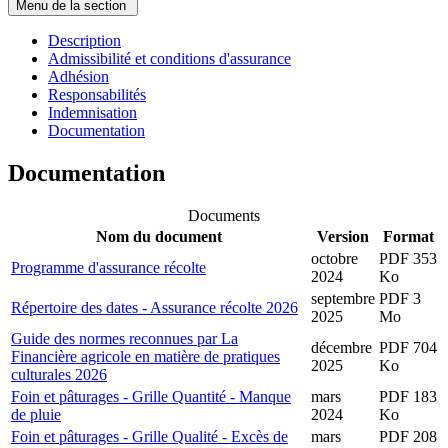
Menu de la section
Description
Admissibilité et conditions d'assurance
Adhésion
Responsabilités
Indemnisation
Documentation
Documentation
Documents
Nom du document
Version
Format
octobre
PDF 353
Programme d'assurance récolte
2024
Ko
septembre
PDF 3
Répertoire des dates - Assurance récolte 2026
2025
Mo
Guide des normes reconnues par La
décembre
PDF 704
Financière agricole en matière de pratiques
2025
Ko
culturales 2026
Foin et pâturages - Grille Quantité - Manque
mars
PDF 183
de pluie
2024
Ko
Foin et pâturages - Grille Qualité - Excès de
mars
PDF 208