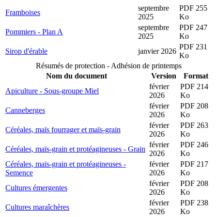
septembre
PDF 255
Framboises
2025
Ko
septembre
PDF 247
Pommiers - Plan A
2025
Ko
PDF 231
Sirop d'érable
janvier 2026
Ko
Résumés de protection - Adhésion de printemps
Nom du document
Version
Format
février
PDF 214
Apiculture - Sous-groupe Miel
2026
Ko
février
PDF 208
Canneberges
2026
Ko
février
PDF 263
Céréales, maïs fourrager et maïs-grain
2026
Ko
février
PDF 246
Céréales, maïs-grain et protéagineuses - Grain
2026
Ko
Céréales, maïs-grain et protéagineuses -
février
PDF 217
Semence
2026
Ko
février
PDF 208
Cultures émergentes
2026
Ko
février
PDF 238
Cultures maraîchères
2026
Ko