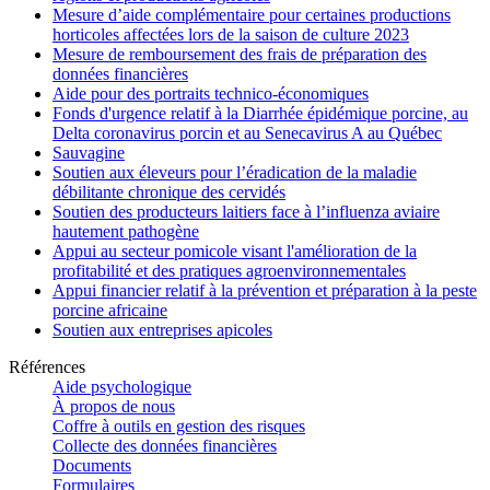
Mesure d’aide complémentaire pour certaines productions
horticoles affectées lors de la saison de culture 2023
Mesure de remboursement des frais de préparation des
données financières
Aide pour des portraits technico-économiques
Fonds d'urgence relatif à la Diarrhée épidémique porcine, au
Delta coronavirus porcin et au Senecavirus A au Québec
Sauvagine
Soutien aux éleveurs pour l’éradication de la maladie
débilitante chronique des cervidés
Soutien des producteurs laitiers face à l’influenza aviaire
hautement pathogène
Appui au secteur pomicole visant l'amélioration de la
profitabilité et des pratiques agroenvironnementales
Appui financier relatif à la prévention et préparation à la peste
porcine africaine
Soutien aux entreprises apicoles
Références
Aide psychologique
À propos de nous
Coffre à outils en gestion des risques
Collecte des données financières
Documents
Formulaires