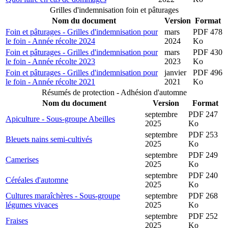
Grilles d'indemnisation foin et pâturages
Nom du document
Version
Format
Foin et pâturages - Grilles d'indemnisation pour
mars
PDF 478
le foin - Année récolte 2024
2024
Ko
Foin et pâturages - Grilles d'indemnisation pour
mars
PDF 430
le foin - Année récolte 2023
2023
Ko
Foin et pâturages - Grilles d'indemnisation pour
janvier
PDF 496
le foin - Année récolte 2021
2021
Ko
Résumés de protection - Adhésion d'automne
Nom du document
Version
Format
septembre
PDF 247
Apiculture - Sous-groupe Abeilles
2025
Ko
septembre
PDF 253
Bleuets nains semi-cultivés
2025
Ko
septembre
PDF 249
Camerises
2025
Ko
septembre
PDF 240
Céréales d'automne
2025
Ko
Cultures maraîchères - Sous-groupe
septembre
PDF 268
légumes vivaces
2025
Ko
septembre
PDF 252
Fraises
2025
Ko