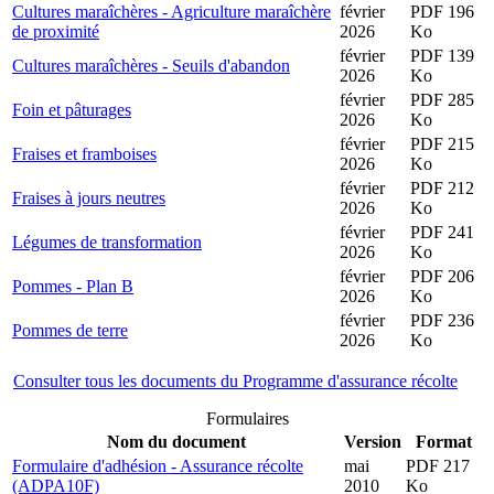
Cultures maraîchères - Agriculture maraîchère
février
PDF 196
de proximité
2026
Ko
février
PDF 139
Cultures maraîchères - Seuils d'abandon
2026
Ko
février
PDF 285
Foin et pâturages
2026
Ko
février
PDF 215
Fraises et framboises
2026
Ko
février
PDF 212
Fraises à jours neutres
2026
Ko
février
PDF 241
Légumes de transformation
2026
Ko
février
PDF 206
Pommes - Plan B
2026
Ko
février
PDF 236
Pommes de terre
2026
Ko
Consulter tous les documents du Programme d'assurance récolte
Formulaires
Nom du document
Version
Format
Formulaire d'adhésion - Assurance récolte
mai
PDF 217
(ADPA10F)
2010
Ko