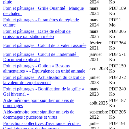
pluie
2024
Ko
Foin et pâturages - Grille Quantité - Manque
mars
PDF 189
de chaleur
2024
Ko
Foin et pâturages - Paramètres de régie de
mars
PDF 1
culture
2024
Mo
Foin et pâturages - Dates de début de
mars
PDF 305
croissance par station météo
2025
Ko
février
PDF 364
Foin et pâturages - Calcul de la valeur assurée
2021
Ko
Foin et pâturages - Calcul de l'indemnité -
janvier
PDF 571
Document explicatif
2021
Ko
Foin et pâturages - Option « Besoins
PDF 159
avril 2023
alimentaires » - Équivalence en unité animale
Ko
Foin et pâturages - Actualisation du calcul de
juillet
PDF 272
la valeur de remplacement
2023
Ko
Foin et pâturages - Bonification de la grille «
mars
PDF 240
Gel hivernal »
2023
Ko
Aide-mémoire pour signifier un avis de
PDF 187
août 2025
dommages
Ko
Aide-mémoire pour signifier un avis de
septembre
PDF 205
dommages : pucerons et virus
2022
Ko
Protections collectives d'assurance récolte -
juillet
PDF 191
Quoi faire en cas de dommages
2022
Ko