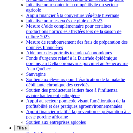
Initiative pour soutenir la compétitivité du secteur
agricole
Appui financier à la couverture végétale hivernale
Initiative pour les excès de pluie en 2023
Mesure d’aide complémentaire pour certaines
productions horticoles affectées lors de la saison de
culture 2023
Mesure de remboursement des frais de préparation des
données financières
Aide pour des portraits technico-économiques
Fonds d'urgence relatif à la Diarrhée épidémique
porcine, au Delta coronavirus porcin et au Senecavirus
A au Québec
Sauvagine
Soutien aux éleveurs pour l’éradication de la maladie
débilitante chronique des cervidés
Soutien des producteurs laitiers face à l’influenza
aviaire hautement pathogène
Appui au secteur pomicole visant l'amélioration de la
profitabilité et des pratiques agroenvironnementales
Appui financier relatif à la prévention et préparation à la
peste porcine africaine
Soutien aux entreprises apicoles
Filiale