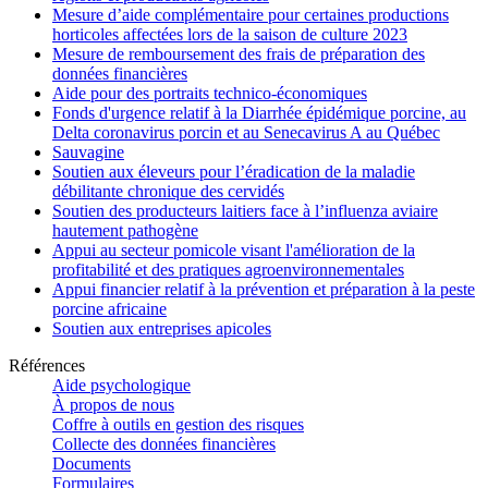
Mesure d’aide complémentaire pour certaines productions
horticoles affectées lors de la saison de culture 2023
Mesure de remboursement des frais de préparation des
données financières
Aide pour des portraits technico-économiques
Fonds d'urgence relatif à la Diarrhée épidémique porcine, au
Delta coronavirus porcin et au Senecavirus A au Québec
Sauvagine
Soutien aux éleveurs pour l’éradication de la maladie
débilitante chronique des cervidés
Soutien des producteurs laitiers face à l’influenza aviaire
hautement pathogène
Appui au secteur pomicole visant l'amélioration de la
profitabilité et des pratiques agroenvironnementales
Appui financier relatif à la prévention et préparation à la peste
porcine africaine
Soutien aux entreprises apicoles
Références
Aide psychologique
À propos de nous
Coffre à outils en gestion des risques
Collecte des données financières
Documents
Formulaires