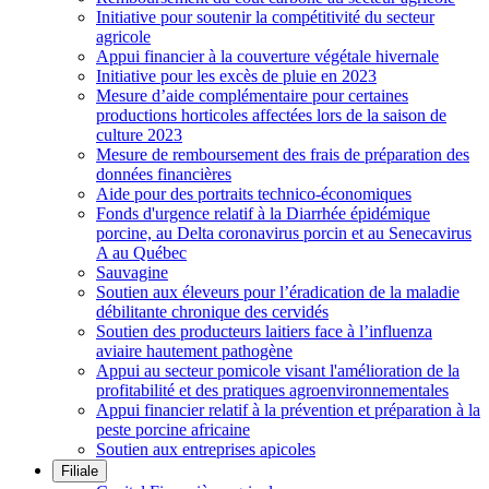
Initiative pour soutenir la compétitivité du secteur
agricole
Appui financier à la couverture végétale hivernale
Initiative pour les excès de pluie en 2023
Mesure d’aide complémentaire pour certaines
productions horticoles affectées lors de la saison de
culture 2023
Mesure de remboursement des frais de préparation des
données financières
Aide pour des portraits technico-économiques
Fonds d'urgence relatif à la Diarrhée épidémique
porcine, au Delta coronavirus porcin et au Senecavirus
A au Québec
Sauvagine
Soutien aux éleveurs pour l’éradication de la maladie
débilitante chronique des cervidés
Soutien des producteurs laitiers face à l’influenza
aviaire hautement pathogène
Appui au secteur pomicole visant l'amélioration de la
profitabilité et des pratiques agroenvironnementales
Appui financier relatif à la prévention et préparation à la
peste porcine africaine
Soutien aux entreprises apicoles
Filiale