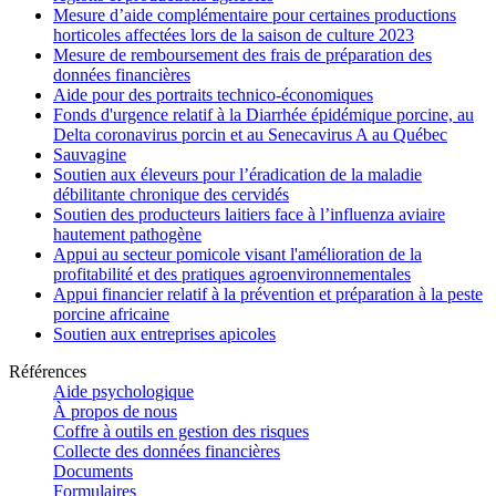
Mesure d’aide complémentaire pour certaines productions
horticoles affectées lors de la saison de culture 2023
Mesure de remboursement des frais de préparation des
données financières
Aide pour des portraits technico-économiques
Fonds d'urgence relatif à la Diarrhée épidémique porcine, au
Delta coronavirus porcin et au Senecavirus A au Québec
Sauvagine
Soutien aux éleveurs pour l’éradication de la maladie
débilitante chronique des cervidés
Soutien des producteurs laitiers face à l’influenza aviaire
hautement pathogène
Appui au secteur pomicole visant l'amélioration de la
profitabilité et des pratiques agroenvironnementales
Appui financier relatif à la prévention et préparation à la peste
porcine africaine
Soutien aux entreprises apicoles
Références
Aide psychologique
À propos de nous
Coffre à outils en gestion des risques
Collecte des données financières
Documents
Formulaires