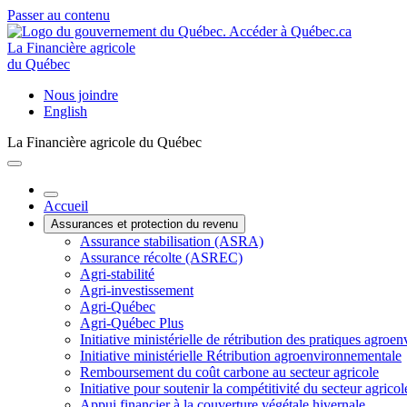
Passer au contenu
La Financière agricole
du Québec
Nous joindre
English
La Financière agricole du Québec
Accueil
Assurances et protection du revenu
Assurance stabilisation (ASRA)
Assurance récolte (ASREC)
Agri-stabilité
Agri-investissement
Agri-Québec
Agri-Québec Plus
Initiative ministérielle de rétribution des pratiques agr
Initiative ministérielle Rétribution agroenvironnementale
Remboursement du coût carbone au secteur agricole
Initiative pour soutenir la compétitivité du secteur agricol
Appui financier à la couverture végétale hivernale