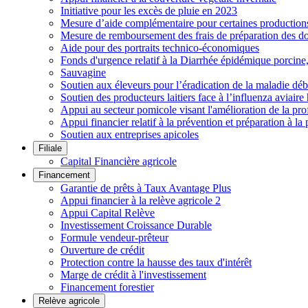
Initiative pour les excès de pluie en 2023
Mesure d’aide complémentaire pour certaines productions h
Mesure de remboursement des frais de préparation des do
Aide pour des portraits technico-économiques
Fonds d'urgence relatif à la Diarrhée épidémique porcin
Sauvagine
Soutien aux éleveurs pour l’éradication de la maladie déb
Soutien des producteurs laitiers face à l’influenza aviai
Appui au secteur pomicole visant l'amélioration de la pro
Appui financier relatif à la prévention et préparation à la 
Soutien aux entreprises apicoles
Filiale
Capital Financière agricole
Financement
Garantie de prêts à Taux Avantage Plus
Appui financier à la relève agricole 2
Appui Capital Relève
Investissement Croissance Durable
Formule vendeur-prêteur
Ouverture de crédit
Protection contre la hausse des taux d'intérêt
Marge de crédit à l'investissement
Financement forestier
Relève agricole