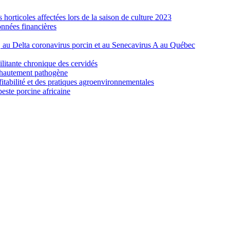
orticoles affectées lors de la saison de culture 2023
nnées financières
e, au Delta coronavirus porcin et au Senecavirus A au Québec
ilitante chronique des cervidés
re hautement pathogène
fitabilité et des pratiques agroenvironnementales
peste porcine africaine