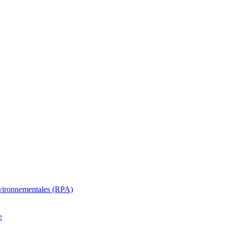
oenvironnementales (RPA)
e