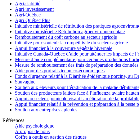
Agri-stabilité
Agri-investissement
Agri-Québec
Agri-Québec Plus
Initiative ministérielle de rétribution des pratiques agroenviro
Initiative ministérielle Rétribution agroenvironnementale
Remboursement du coût carbone au secteur agricole
Initiative pour soutenir la compétitivité du secteur agricole
Appui financier à la couverture végétale hivernale
Initiative Canada-Québec d’aide pour atténuer les impacts de l
Mesure d’aide complémentaire pour certaines productions hortico
Mesure de remboursement des frais de préparation des données 
Aide pour des portraits technico-économiques
Fonds d'urgence relatif à la Diarrhée épidémique porcine, au D
Sauvagine
Soutien aux éleveurs pour l’éradication de la maladie débilitant
Soutien des producteurs laitiers face à l’influenza aviaire haut
Appui au secteur pomicole visant l'amélioration de la profitabil
Appui financier relatif à la prévention et préparation à la peste 
Soutien aux entreprises apicoles
Références
Aide psychologique
À propos de nous
Coffre à outils en gestion des risques