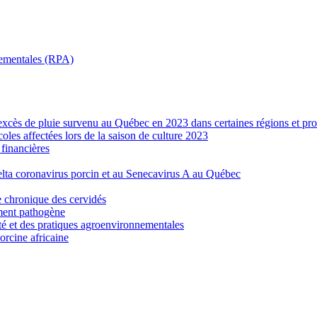
nnementales (RPA)
’excès de pluie survenu au Québec en 2023 dans certaines régions et pro
les affectées lors de la saison de culture 2023
financières
elta coronavirus porcin et au Senecavirus A au Québec
e chronique des cervidés
ement pathogène
ité et des pratiques agroenvironnementales
porcine africaine