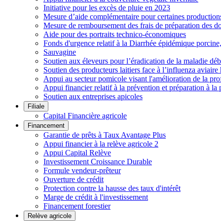
Initiative pour les excès de pluie en 2023
Mesure d’aide complémentaire pour certaines productions h
Mesure de remboursement des frais de préparation des do
Aide pour des portraits technico-économiques
Fonds d'urgence relatif à la Diarrhée épidémique porcin
Sauvagine
Soutien aux éleveurs pour l’éradication de la maladie déb
Soutien des producteurs laitiers face à l’influenza aviai
Appui au secteur pomicole visant l'amélioration de la pro
Appui financier relatif à la prévention et préparation à la 
Soutien aux entreprises apicoles
Filiale
Capital Financière agricole
Financement
Garantie de prêts à Taux Avantage Plus
Appui financier à la relève agricole 2
Appui Capital Relève
Investissement Croissance Durable
Formule vendeur-prêteur
Ouverture de crédit
Protection contre la hausse des taux d'intérêt
Marge de crédit à l'investissement
Financement forestier
Relève agricole