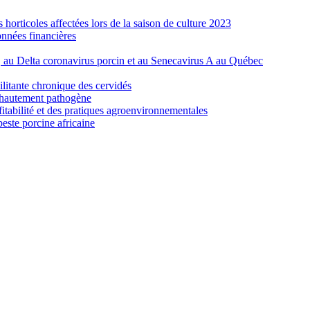
orticoles affectées lors de la saison de culture 2023
nnées financières
e, au Delta coronavirus porcin et au Senecavirus A au Québec
ilitante chronique des cervidés
re hautement pathogène
fitabilité et des pratiques agroenvironnementales
peste porcine africaine