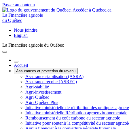
Passer au contenu
La Financière agricole
du Québec
Nous joindre
English
La Financière agricole du Québec
Accueil
Assurances et protection du revenu
Assurance stabilisation (ASRA)
Assurance récolte (ASREC)
Agri-stabilité
Agri-investissement
Agri-Québec
Agri-Québec Plus
Initiative ministérielle de rétribution des pratiques agr
Initiative ministérielle Rétribution agroenvironnementale
Remboursement du coût carbone au secteur agricole
Initiative pour soutenir la compétitivité du secteur agricol
Appui financier à la couverture végétale hivernale