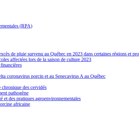
nnementales (RPA)
’excès de pluie survenu au Québec en 2023 dans certaines régions et pro
les affectées lors de la saison de culture 2023
financières
elta coronavirus porcin et au Senecavirus A au Québec
e chronique des cervidés
ement pathogène
ité et des pratiques agroenvironnementales
porcine africaine