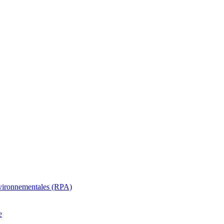
oenvironnementales (RPA)
e