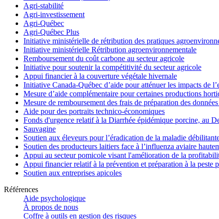
Agri-stabilité
Agri-investissement
Agri-Québec
Agri-Québec Plus
Initiative ministérielle de rétribution des pratiques agroenviro
Initiative ministérielle Rétribution agroenvironnementale
Remboursement du coût carbone au secteur agricole
Initiative pour soutenir la compétitivité du secteur agricole
Appui financier à la couverture végétale hivernale
Initiative Canada-Québec d’aide pour atténuer les impacts de l
Mesure d’aide complémentaire pour certaines productions hortico
Mesure de remboursement des frais de préparation des données 
Aide pour des portraits technico-économiques
Fonds d'urgence relatif à la Diarrhée épidémique porcine, au D
Sauvagine
Soutien aux éleveurs pour l’éradication de la maladie débilitant
Soutien des producteurs laitiers face à l’influenza aviaire haut
Appui au secteur pomicole visant l'amélioration de la profitabil
Appui financier relatif à la prévention et préparation à la peste 
Soutien aux entreprises apicoles
Références
Aide psychologique
À propos de nous
Coffre à outils en gestion des risques