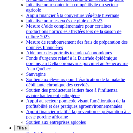
Initiative pour soutenir la compétitivité du secteur
agricole
Appui financier à la couverture végétale hivernale
Initiative pour les excès de pluie en 2023
Mesure d’aide complémentaire pour certaines
productions horticoles affectées lors de la saison de
culture 2023
Mesure de remboursement des frais de préparation des
données financières
Aide pour des portraits technico-économiques
Fonds d'urgence relatif à la Diarrhée épidémique
porcine, au Delta coronavirus porcin et au Senecavirus
A au Québec
Sauvagine
Soutien aux éleveurs pour l’éradication de la maladie
débilitante chronique des cervidés
Soutien des producteurs laitiers face à l’influenza
aviaire hautement pathogène
Appui au secteur pomicole visant l'amélioration de la
profitabilité et des pratiques agroenvironnementales
Appui financier relatif à la prévention et préparation à la
peste porcine africaine
Soutien aux entreprises apicoles
Filiale