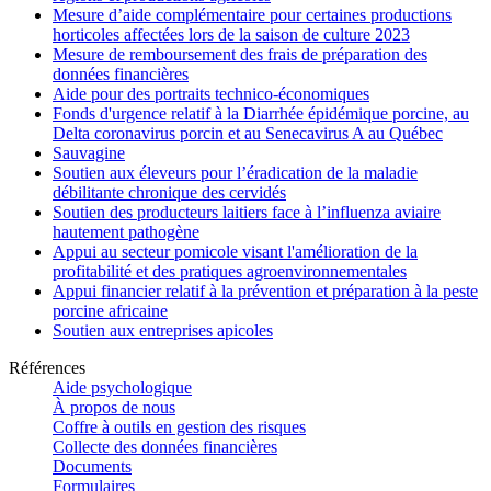
Mesure d’aide complémentaire pour certaines productions
horticoles affectées lors de la saison de culture 2023
Mesure de remboursement des frais de préparation des
données financières
Aide pour des portraits technico-économiques
Fonds d'urgence relatif à la Diarrhée épidémique porcine, au
Delta coronavirus porcin et au Senecavirus A au Québec
Sauvagine
Soutien aux éleveurs pour l’éradication de la maladie
débilitante chronique des cervidés
Soutien des producteurs laitiers face à l’influenza aviaire
hautement pathogène
Appui au secteur pomicole visant l'amélioration de la
profitabilité et des pratiques agroenvironnementales
Appui financier relatif à la prévention et préparation à la peste
porcine africaine
Soutien aux entreprises apicoles
Références
Aide psychologique
À propos de nous
Coffre à outils en gestion des risques
Collecte des données financières
Documents
Formulaires