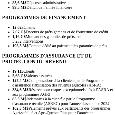
85,6 M$
Dépenses administratives
99,5 M$
Déficit de l’année financière
PROGRAMMES DE FINANCEMENT
12 023
Clients
7,07 G$
Encours de prêts garantis et de l'ouverture de crédit
1,16 G$
Montant des garanties de prêts, soit
3 232 interventions
193,5 M$
Compte dédié au paiement des garanties de prêts
PROGRAMMES D'ASSURANCE ET DE
PROTECTION DU REVENU
19 115
Clients
5,63 G$
Valeurs assurées
127,4 M$
Compensations à la clientèle par le Programme
d'assurance stabilisation des revenus agricoles (ASRA)
334,6 M$
Réserve pour risques exceptionnels liés à l’ASRA et
aux programmes AGRI
85,5 M$
Indemnités à la clientèle par le Programme
d'assurance récolte (ASREC) pour l'année d'assurance 2024
102,3 M$
Paiements prévus aux participants des programmes
Agri-stabilité et Agri-Québec Plus pour l’année de