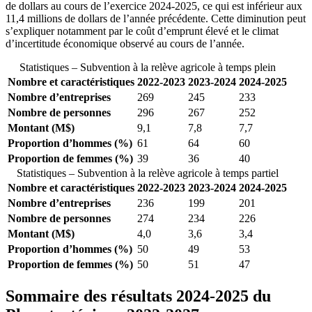
de dollars au cours de l’exercice 2024-2025, ce qui est inférieur aux
11,4 millions de dollars de l’année précédente. Cette diminution peut
s’expliquer notamment par le coût d’emprunt élevé et le climat
d’incertitude économique observé au cours de l’année.
Statistiques – Subvention à la relève agricole à temps plein
Nombre et caractéristiques
2022-2023
2023-2024
2024-2025
Nombre d’entreprises
269
245
233
Nombre de personnes
296
267
252
Montant (M$)
9,1
7,8
7,7
Proportion d’hommes (%)
61
64
60
Proportion de femmes (%)
39
36
40
Statistiques – Subvention à la relève agricole à temps partiel
Nombre et caractéristiques
2022-2023
2023-2024
2024-2025
Nombre d’entreprises
236
199
201
Nombre de personnes
274
234
226
Montant (M$)
4,0
3,6
3,4
Proportion d’hommes (%)
50
49
53
Proportion de femmes (%)
50
51
47
Sommaire des résultats 2024-2025 du