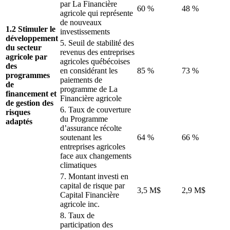
par La Financière
60 %
48 %
agricole qui représente
de nouveaux
1.2 Stimuler le
investissements
développement
5. Seuil de stabilité des
du secteur
revenus des entreprises
agricole par
agricoles québécoises
des
en considérant les
85 %
73 %
programmes
paiements de
de
programme de La
financement et
Financière agricole
de gestion des
6. Taux de couverture
risques
du Programme
adaptés
d’assurance récolte
soutenant les
64 %
66 %
entreprises agricoles
face aux changements
climatiques
7. Montant investi en
capital de risque par
3,5 M$
2,9 M$
Capital Financière
agricole inc.
8. Taux de
participation des