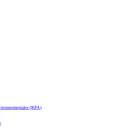
oenvironnementales (RPA)
e