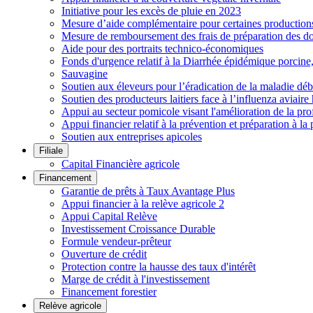
Initiative pour les excès de pluie en 2023
Mesure d’aide complémentaire pour certaines productions h
Mesure de remboursement des frais de préparation des do
Aide pour des portraits technico-économiques
Fonds d'urgence relatif à la Diarrhée épidémique porcin
Sauvagine
Soutien aux éleveurs pour l’éradication de la maladie déb
Soutien des producteurs laitiers face à l’influenza aviai
Appui au secteur pomicole visant l'amélioration de la pro
Appui financier relatif à la prévention et préparation à la 
Soutien aux entreprises apicoles
Filiale
Capital Financière agricole
Financement
Garantie de prêts à Taux Avantage Plus
Appui financier à la relève agricole 2
Appui Capital Relève
Investissement Croissance Durable
Formule vendeur-prêteur
Ouverture de crédit
Protection contre la hausse des taux d'intérêt
Marge de crédit à l'investissement
Financement forestier
Relève agricole