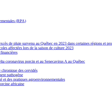
nnementales (RPA)
’excès de pluie survenu au Québec en 2023 dans certaines régions et pro
les affectées lors de la saison de culture 2023
financières
elta coronavirus porcin et au Senecavirus A au Québec
e chronique des cervidés
ement pathogène
ité et des pratiques agroenvironnementales
porcine africaine