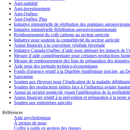
Agri-stabilité
Agri-investissement
Agri-Québec
Agri-Québec Plus
Initiative ministérielle de rétribution des pratiques agroenviro
Initiative ministérielle Rétribution agroenvironnementale
Remboursement du coût carbone au secteur agricole
Initiative pour soutenir la compétitivité du secteur agricole
Appui financier à la couverture végétale hivernale
Initiative Canada-Québec d’aide pour atténuer les impacts de l
Mesure d’aide complémentaire pour certaines productions hortico
Mesure de remboursement des frais de préparation des données 
Aide pour des portraits technico-économiques
Fonds d'urgence relatif à la Diarrhée épidémique porcine, au D
Sauvagine
Soutien aux éleveurs pour l’éradication de la maladie débilitant
Soutien des producteurs laitiers face à l’influenza aviaire haut
Appui au secteur pomicole visant l'amélioration de la profitabil
Appui financier relatif à la prévention et préparation à la peste 
Soutien aux entreprises apicoles
Références
Aide psychologique
À propos de nous
Coffre à outils en gestion des risques