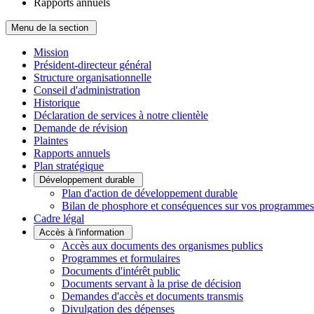
Rapports annuels
Menu de la section
Mission
Président-directeur général
Structure organisationnelle
Conseil d'administration
Historique
Déclaration de services à notre clientèle
Demande de révision
Plaintes
Rapports annuels
Plan stratégique
Développement durable
Plan d'action de développement durable
Bilan de phosphore et conséquences sur vos programmes
Cadre légal
Accès à l'information
Accès aux documents des organismes publics
Programmes et formulaires
Documents d'intérêt public
Documents servant à la prise de décision
Demandes d'accès et documents transmis
Divulgation des dépenses