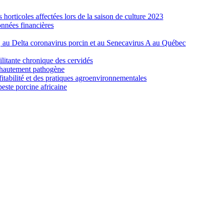
orticoles affectées lors de la saison de culture 2023
nnées financières
e, au Delta coronavirus porcin et au Senecavirus A au Québec
ilitante chronique des cervidés
re hautement pathogène
fitabilité et des pratiques agroenvironnementales
peste porcine africaine