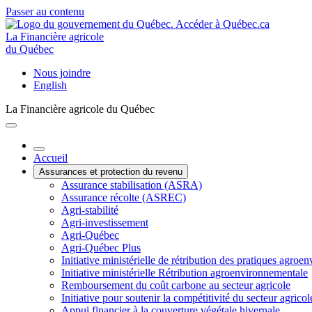
Passer au contenu
La Financière agricole
du Québec
Nous joindre
English
La Financière agricole du Québec
Accueil
Assurances et protection du revenu
Assurance stabilisation (ASRA)
Assurance récolte (ASREC)
Agri-stabilité
Agri-investissement
Agri-Québec
Agri-Québec Plus
Initiative ministérielle de rétribution des pratiques agr
Initiative ministérielle Rétribution agroenvironnementale
Remboursement du coût carbone au secteur agricole
Initiative pour soutenir la compétitivité du secteur agricol
Appui financier à la couverture végétale hivernale