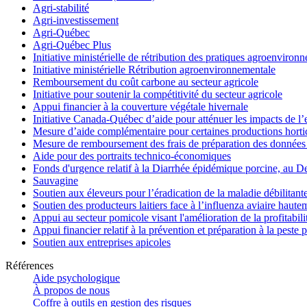
Agri-stabilité
Agri-investissement
Agri-Québec
Agri-Québec Plus
Initiative ministérielle de rétribution des pratiques agroenviro
Initiative ministérielle Rétribution agroenvironnementale
Remboursement du coût carbone au secteur agricole
Initiative pour soutenir la compétitivité du secteur agricole
Appui financier à la couverture végétale hivernale
Initiative Canada-Québec d’aide pour atténuer les impacts de l
Mesure d’aide complémentaire pour certaines productions hortico
Mesure de remboursement des frais de préparation des données 
Aide pour des portraits technico-économiques
Fonds d'urgence relatif à la Diarrhée épidémique porcine, au D
Sauvagine
Soutien aux éleveurs pour l’éradication de la maladie débilitant
Soutien des producteurs laitiers face à l’influenza aviaire haut
Appui au secteur pomicole visant l'amélioration de la profitabil
Appui financier relatif à la prévention et préparation à la peste 
Soutien aux entreprises apicoles
Références
Aide psychologique
À propos de nous
Coffre à outils en gestion des risques