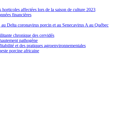
orticoles affectées lors de la saison de culture 2023
nnées financières
e, au Delta coronavirus porcin et au Senecavirus A au Québec
ilitante chronique des cervidés
re hautement pathogène
fitabilité et des pratiques agroenvironnementales
peste porcine africaine