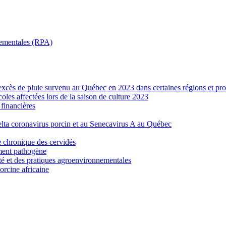
nnementales (RPA)
’excès de pluie survenu au Québec en 2023 dans certaines régions et pro
les affectées lors de la saison de culture 2023
financières
elta coronavirus porcin et au Senecavirus A au Québec
e chronique des cervidés
ement pathogène
ité et des pratiques agroenvironnementales
porcine africaine