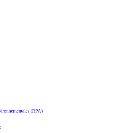
oenvironnementales (RPA)
e