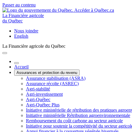
Passer au contenu
La Financière agricole
du Québec
Nous joindre
English
La Financière agricole du Québec
Accueil
Assurances et protection du revenu
Assurance stabilisation (ASRA)
Assurance récolte (ASREC)
Agri-stabilité
Agri-investissement
Agri-Québec
Agri-Québec Plus
Initiative ministérielle de rétribution des pratiques agr
Initiative ministérielle Rétribution agroenvironnementale
Remboursement du coût carbone au secteur agricole
Initiative pour soutenir la compétitivité du secteur agricol
Appui financier à la couverture végétale hivernale