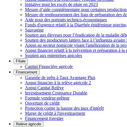
Initiative pour les excès de pluie en 2023
Mesure d’aide complémentaire pour certaines productions h
Mesure de remboursement des frais de préparation des do
Aide pour des portraits technico-économiques
Fonds d'urgence relatif à la Diarrhée épidémique porcin
Sauvagine
Soutien aux éleveurs pour l’éradication de la maladie déb
Soutien des producteurs laitiers face à l’influenza aviai
Appui au secteur pomicole visant l'amélioration de la pro
Appui financier relatif à la prévention et préparation à la 
Soutien aux entreprises apicoles
Filiale
Capital Financière agricole
Financement
Garantie de prêts à Taux Avantage Plus
Appui financier à la relève agricole 2
Appui Capital Relève
Investissement Croissance Durable
Formule vendeur-prêteur
Ouverture de crédit
Protection contre la hausse des taux d'intérêt
Marge de crédit à l'investissement
Financement forestier
Relève agricole