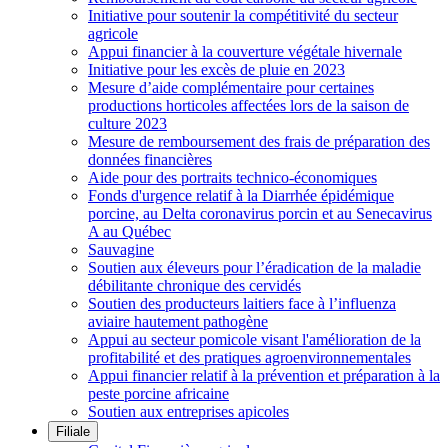
Initiative pour soutenir la compétitivité du secteur
agricole
Appui financier à la couverture végétale hivernale
Initiative pour les excès de pluie en 2023
Mesure d’aide complémentaire pour certaines
productions horticoles affectées lors de la saison de
culture 2023
Mesure de remboursement des frais de préparation des
données financières
Aide pour des portraits technico-économiques
Fonds d'urgence relatif à la Diarrhée épidémique
porcine, au Delta coronavirus porcin et au Senecavirus
A au Québec
Sauvagine
Soutien aux éleveurs pour l’éradication de la maladie
débilitante chronique des cervidés
Soutien des producteurs laitiers face à l’influenza
aviaire hautement pathogène
Appui au secteur pomicole visant l'amélioration de la
profitabilité et des pratiques agroenvironnementales
Appui financier relatif à la prévention et préparation à la
peste porcine africaine
Soutien aux entreprises apicoles
Filiale