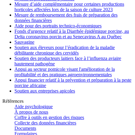
Mesure d’aide complémentaire pour certaines productions
horticoles affectées lors de la saison de culture 2023
Mesure de remboursement des frais de préparation des
données financières
Aide pour des portraits technico-économiques
Fonds d'urgence relatif à la Diarrhée épidémique porcine, au
Delta coronavirus porcin et au Senecavirus A au Québec
Sauvagine
Soutien aux éleveurs pour l’éradication de la maladie
débilitante chronique des cervidés
Soutien des producteurs laitiers face à l’influenza aviaire
hautement pathogène
Appui au secteur pomicole visant l'amélioration de la
profitabilité et des pratiques agroenvironnementales
Appui financier relatif à la prévention et préparation à la peste
porcine africaine
Soutien aux entreprises apicoles
Références
Aide psychologique
À propos de nous
Coffre à outils en gestion des risques
Collecte des données financières
Documents
Formulaires