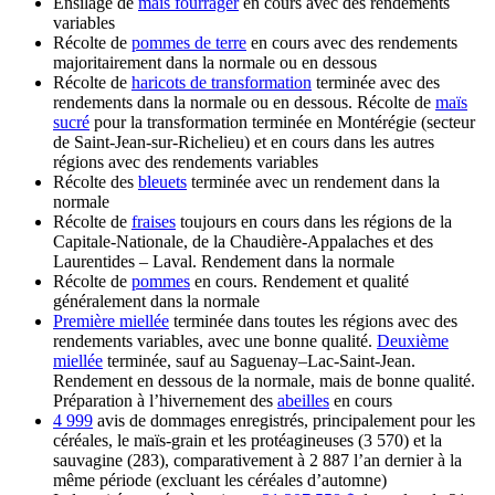
Ensilage de
maïs fourrager
en cours avec des rendements
variables
Récolte de
pommes de terre
en cours avec des rendements
majoritairement dans la normale ou en dessous
Récolte de
haricots de transformation
terminée avec des
rendements dans la normale ou en dessous. Récolte de
maïs
sucré
pour la transformation terminée en Montérégie (secteur
de Saint-Jean-sur-Richelieu) et en cours dans les autres
régions avec des rendements variables
Récolte des
bleuets
terminée avec un rendement dans la
normale
Récolte de
fraises
toujours en cours dans les régions de la
Capitale-Nationale, de la Chaudière-Appalaches et des
Laurentides – Laval. Rendement dans la normale
Récolte de
pommes
en cours. Rendement et qualité
généralement dans la normale
Première miellée
terminée dans toutes les régions avec des
rendements variables, avec une bonne qualité.
Deuxième
miellée
terminée, sauf au Saguenay–Lac-Saint-Jean.
Rendement en dessous de la normale, mais de bonne qualité.
Préparation à l’hivernement des
abeilles
en cours
4 999
avis de dommages enregistrés, principalement pour les
céréales, le maïs-grain et les protéagineuses (3 570) et la
sauvagine (283), comparativement à 2 887 l’an dernier à la
même période (excluant les céréales d’automne)