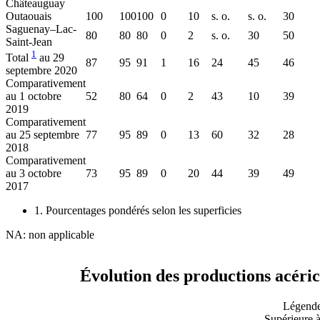
Châteauguay
Outaouais
100
100
100
0
10
s. o.
s. o.
30
Saguenay–Lac-
80
80
80
0
2
s. o.
30
50
Saint-Jean
1
Total
au 29
87
95
91
1
16
24
45
46
septembre 2020
Comparativement
au 1 octobre
52
80
64
0
2
43
10
39
2019
Comparativement
au 25 septembre
77
95
89
0
13
60
32
28
2018
Comparativement
au 3 octobre
73
95
89
0
20
44
39
49
2017
1. Pourcentages pondérés selon les superficies
NA: non applicable
Évolution des productions acéric
Légende
Supérieure 