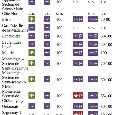
100
s. o.
s. o.
s. o.
Secteur de
Sainte-Marie
Côte-Nord
s. o.
s. o.
s. o.
s. o.
s. o.
s. o.
Estrie
100
70-80
Gaspésie–Îles-
100
s. o.
s. o.
s. o.
de-la-Madeleine
Lanaudière
100
60-100
Laurentides –
100
60-100
Laval
Mauricie
100
100
Montérégie –
Secteur de
100
70-100
Saint-Hyacinthe
Montérégie –
Secteur de
100
80-100
Saint-Jean-sur-
Richelieu
Montérégie –
Secteur de
100
65-100
Châteauguay
Outaouais
100
80-100
Saguenay–Lac-
s. o.
s. o.
s. o.
10-100