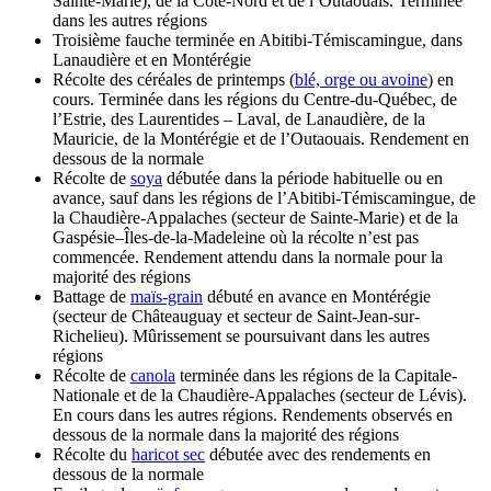
Sainte-Marie), de la Côte-Nord et de l’Outaouais. Terminée
dans les autres régions
Troisième fauche terminée en Abitibi-Témiscamingue, dans
Lanaudière et en Montérégie
Récolte des céréales de printemps (
blé, orge ou avoine
) en
cours. Terminée dans les régions du Centre-du-Québec, de
l’Estrie, des Laurentides – Laval, de Lanaudière, de la
Mauricie, de la Montérégie et de l’Outaouais. Rendement en
dessous de la normale
Récolte de
soya
débutée dans la période habituelle ou en
avance, sauf dans les régions de l’Abitibi-Témiscamingue, de
la Chaudière-Appalaches (secteur de Sainte-Marie) et de la
Gaspésie–Îles-de-la-Madeleine où la récolte n’est pas
commencée. Rendement attendu dans la normale pour la
majorité des régions
Battage de
maïs-grain
débuté en avance en Montérégie
(secteur de Châteauguay et secteur de Saint-Jean-sur-
Richelieu). Mûrissement se poursuivant dans les autres
régions
Récolte de
canola
terminée dans les régions de la Capitale-
Nationale et de la Chaudière-Appalaches (secteur de Lévis).
En cours dans les autres régions. Rendements observés en
dessous de la normale dans la majorité des régions
Récolte du
haricot sec
débutée avec des rendements en
dessous de la normale