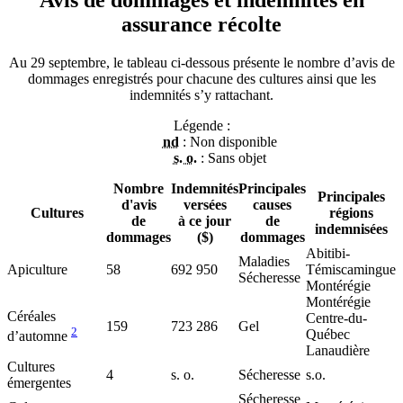
assurance récolte
Au 29 septembre, le tableau ci-dessous présente le nombre d’avis de
dommages enregistrés pour chacune des cultures ainsi que les
indemnités s’y rattachant.
Légende :
nd
: Non disponible
s. o.
: Sans objet
Nombre
Indemnités
Principales
Principales
d'avis
versées
causes
Cultures
régions
de
à ce jour
de
indemnisées
dommages
($)
dommages
Abitibi-
Maladies
Apiculture
58
692 950
Témiscamingue
Sécheresse
Montérégie
Montérégie
Céréales
Centre-du-
159
723 286
Gel
2
Québec
d’automne
Lanaudière
Cultures
4
s. o.
Sécheresse
s.o.
émergentes
Sécheresse