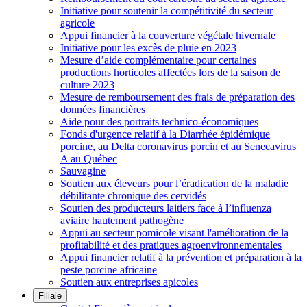
Initiative pour soutenir la compétitivité du secteur
agricole
Appui financier à la couverture végétale hivernale
Initiative pour les excès de pluie en 2023
Mesure d’aide complémentaire pour certaines
productions horticoles affectées lors de la saison de
culture 2023
Mesure de remboursement des frais de préparation des
données financières
Aide pour des portraits technico-économiques
Fonds d'urgence relatif à la Diarrhée épidémique
porcine, au Delta coronavirus porcin et au Senecavirus
A au Québec
Sauvagine
Soutien aux éleveurs pour l’éradication de la maladie
débilitante chronique des cervidés
Soutien des producteurs laitiers face à l’influenza
aviaire hautement pathogène
Appui au secteur pomicole visant l'amélioration de la
profitabilité et des pratiques agroenvironnementales
Appui financier relatif à la prévention et préparation à la
peste porcine africaine
Soutien aux entreprises apicoles
Filiale