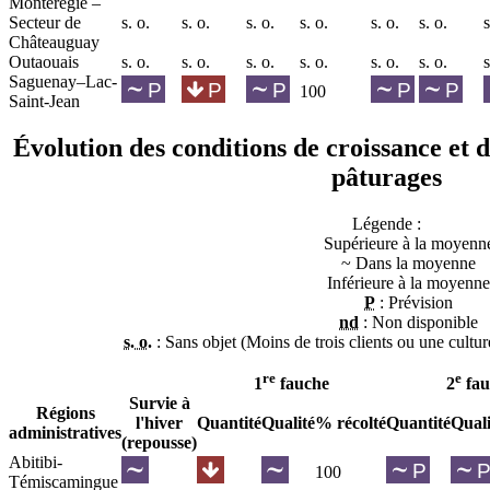
Montérégie –
Secteur de
s. o.
s. o.
s. o.
s. o.
s. o.
s. o.
s
Châteauguay
Outaouais
s. o.
s. o.
s. o.
s. o.
s. o.
s. o.
s
Saguenay–Lac-
100
Saint-Jean
Évolution des conditions de croissance et de
pâturages
Légende :
Supérieure à la moyenn
~
Dans la moyenne
Inférieure à la moyenne
P
: Prévision
nd
: Non disponible
s. o.
: Sans objet (Moins de trois clients ou une cultu
re
e
1
fauche
2
fau
Survie à
Régions
l'hiver
Quantité
Qualité
% récolté
Quantité
Quali
administratives
(repousse)
Abitibi-
100
Témiscamingue