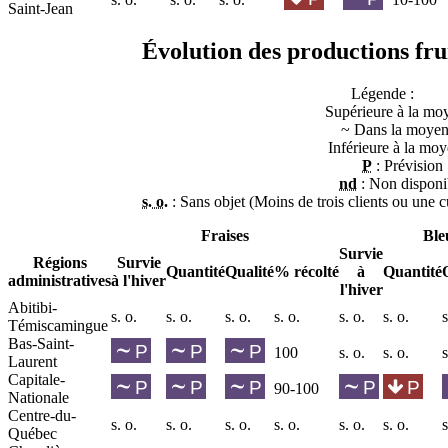
Saint-Jean
Évolution des productions frui
Légende :
Supérieure à la mo
~
Dans la moye
Inférieure à la mo
P
: Prévision
nd
: Non disponi
s. o.
: Sans objet (Moins de trois clients ou une c
Fraises
Ble
Survie
Régions
Survie
Quantité
Qualité
% récolté
à
Quantité
administratives
à l'hiver
l'hiver
Abitibi-
s. o.
s. o.
s. o.
s. o.
s. o.
s. o.
s
Témiscamingue
Bas-Saint-
100
s. o.
s. o.
s
Laurent
Capitale-
90-100
Nationale
Centre-du-
s. o.
s. o.
s. o.
s. o.
s. o.
s. o.
s
Québec