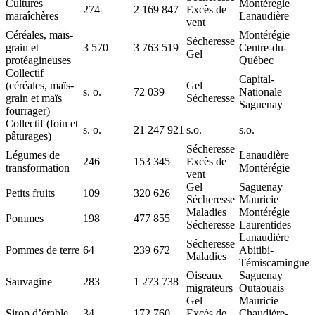
Cultures
Montérégie
274
2 169 847
Excès de
maraîchères
Lanaudière
vent
Céréales, maïs-
Montérégie
Sécheresse
grain et
3 570
3 763 519
Centre-du-
Gel
protéagineuses
Québec
Collectif
Capital-
(céréales, maïs-
Gel
s. o.
72 039
Nationale
grain et maïs
Sécheresse
Saguenay
fourrager)
Collectif (foin et
s. o.
21 247 921
s.o.
s.o.
pâturages)
Sécheresse
Légumes de
Lanaudière
246
153 345
Excès de
transformation
Montérégie
vent
Gel
Saguenay
Petits fruits
109
320 626
Sécheresse
Mauricie
Maladies
Montérégie
Pommes
198
477 855
Sécheresse
Laurentides
Lanaudière
Sécheresse
Pommes de terre
64
239 672
Abitibi-
Maladies
Témiscamingue
Oiseaux
Saguenay
Sauvagine
283
1 273 738
migrateurs
Outaouais
Gel
Mauricie
Sirop d’érable
34
172 760
Excès de
Chaudière-