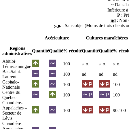
~
Dans l
Inférieure 
P
: Pr
nd
: Non 
s. o.
: Sans objet (Moins de trois clients 
Acériculture
Cultures maraîchères
Régions
Quantité
Qualité
% récolté
Quantité
Qualité
% récol
administratives
Abitibi-
100
s. o.
s. o.
s. o.
Témiscamingue
Bas-Saint-
100
nd
nd
nd
Laurent
Capitale-
100
100
Nationale
Centre-du-
100
100
Québec
Chaudière-
Appalaches –
100
90-100
Secteur de
Lévis
Chaudière-
Appalaches –