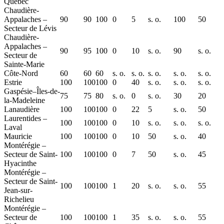
Québec
Chaudière-
Appalaches –
90
90
100
0
5
s. o.
100
50
Secteur de Lévis
Chaudière-
Appalaches –
90
95
100
0
10
s. o.
90
s. o.
Secteur de
Sainte-Marie
Côte-Nord
60
60
60
s. o.
s. o.
s. o.
s. o.
s. o.
Estrie
100
100
100
0
40
s. o.
s. o.
s. o.
Gaspésie–Îles-de-
75
75
80
s. o.
0
s. o.
30
20
la-Madeleine
Lanaudière
100
100
100
0
22
5
s. o.
50
Laurentides –
100
100
100
0
10
s. o.
s. o.
s. o.
Laval
Mauricie
100
100
100
0
10
50
s. o.
40
Montérégie –
Secteur de Saint-
100
100
100
0
7
50
s. o.
45
Hyacinthe
Montérégie –
Secteur de Saint-
100
100
100
1
20
s. o.
s. o.
55
Jean-sur-
Richelieu
Montérégie –
Secteur de
100
100
100
1
35
s. o.
s. o.
55