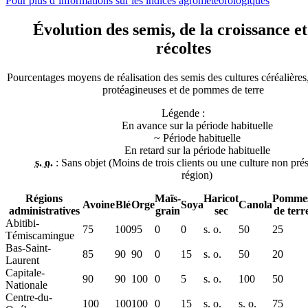
Pour plus d’informations sur les indices agrométéorologiques
Évolution des semis, de la croissance et
récoltes
Pourcentages moyens de réalisation des semis des cultures céréalières
protéagineuses et de pommes de terre
Légende :
En avance sur la période habituelle
~
Période habituelle
En retard sur la période habituelle
s. o.
: Sans objet (Moins de trois clients ou une culture non pré
région)
Régions
Maïs-
Haricot
Pomme
Avoine
Blé
Orge
Soya
Canola
administratives
grain
sec
de terr
Abitibi-
75
100
95
0
0
s. o.
50
25
Témiscamingue
Bas-Saint-
85
90
90
0
15
s. o.
50
20
Laurent
Capitale-
90
90
100
0
5
s. o.
100
50
Nationale
Centre-du-
100
100
100
0
15
s. o.
s. o.
75