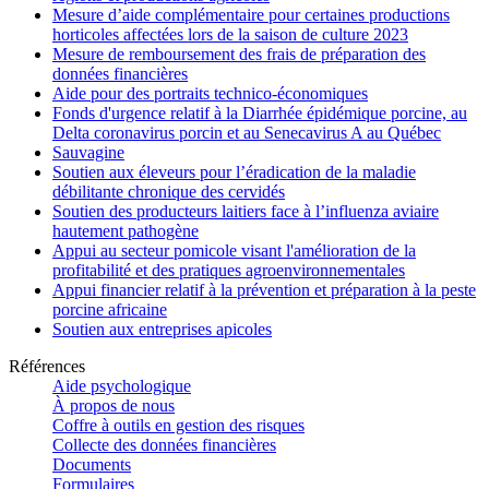
Mesure d’aide complémentaire pour certaines productions
horticoles affectées lors de la saison de culture 2023
Mesure de remboursement des frais de préparation des
données financières
Aide pour des portraits technico-économiques
Fonds d'urgence relatif à la Diarrhée épidémique porcine, au
Delta coronavirus porcin et au Senecavirus A au Québec
Sauvagine
Soutien aux éleveurs pour l’éradication de la maladie
débilitante chronique des cervidés
Soutien des producteurs laitiers face à l’influenza aviaire
hautement pathogène
Appui au secteur pomicole visant l'amélioration de la
profitabilité et des pratiques agroenvironnementales
Appui financier relatif à la prévention et préparation à la peste
porcine africaine
Soutien aux entreprises apicoles
Références
Aide psychologique
À propos de nous
Coffre à outils en gestion des risques
Collecte des données financières
Documents
Formulaires