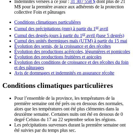
Indemnités versées à ce jour :
31 307 558 $
dont plus de 21
M$ pour la première avance aux adhérents de la protection
collective Foin et pâturages
Conditions climatiques particulières
er
Cumul des précipitations (mm) à partir du 1
avril
er
Cumul des degrés-jours à partir du 1
avril (base 5 degrés)
Cumul des unités thermiques maïs (UTM) à partir du 15 mai
Évolution des semis, de la croissance et des récoltes
Évolution des productions acéricoles, légumières et pomicoles
Évolution des productions fruitières et apicoles
Évolution des conditions de croissance et des récoltes du foin
et des pâturages
Avis de dommages et indemnités en assurance récolte
Conditions climatiques particulières
Pour l’ensemble de la province, les températures de la
première semaine ont été près ou en dessous des normales,
alors que les températures ont été plus clémentes dans la
deuxième semaine. Certaines nuits ont été en dessous de 0
degré Celsius du 17 au 22 septembre selon les régions.
Les précipitations survenues durant la première semaine ont
été suivies par du temps plus sec.