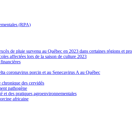
nnementales (RPA)
’excès de pluie survenu au Québec en 2023 dans certaines régions et pro
les affectées lors de la saison de culture 2023
financières
elta coronavirus porcin et au Senecavirus A au Québec
e chronique des cervidés
ement pathogène
ité et des pratiques agroenvironnementales
porcine africaine