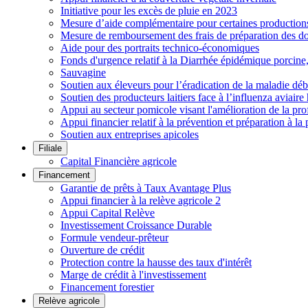
Initiative pour les excès de pluie en 2023
Mesure d’aide complémentaire pour certaines productions h
Mesure de remboursement des frais de préparation des do
Aide pour des portraits technico-économiques
Fonds d'urgence relatif à la Diarrhée épidémique porcin
Sauvagine
Soutien aux éleveurs pour l’éradication de la maladie déb
Soutien des producteurs laitiers face à l’influenza aviai
Appui au secteur pomicole visant l'amélioration de la pro
Appui financier relatif à la prévention et préparation à la 
Soutien aux entreprises apicoles
Filiale
Capital Financière agricole
Financement
Garantie de prêts à Taux Avantage Plus
Appui financier à la relève agricole 2
Appui Capital Relève
Investissement Croissance Durable
Formule vendeur-prêteur
Ouverture de crédit
Protection contre la hausse des taux d'intérêt
Marge de crédit à l'investissement
Financement forestier
Relève agricole