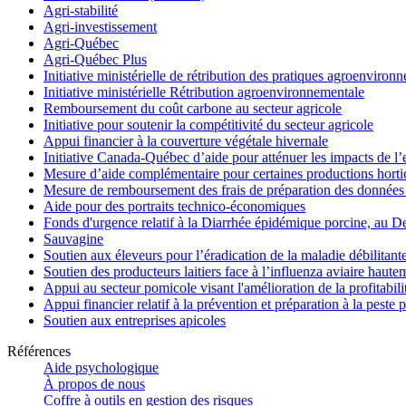
Agri-stabilité
Agri-investissement
Agri-Québec
Agri-Québec Plus
Initiative ministérielle de rétribution des pratiques agroenviro
Initiative ministérielle Rétribution agroenvironnementale
Remboursement du coût carbone au secteur agricole
Initiative pour soutenir la compétitivité du secteur agricole
Appui financier à la couverture végétale hivernale
Initiative Canada-Québec d’aide pour atténuer les impacts de l
Mesure d’aide complémentaire pour certaines productions hortico
Mesure de remboursement des frais de préparation des données 
Aide pour des portraits technico-économiques
Fonds d'urgence relatif à la Diarrhée épidémique porcine, au D
Sauvagine
Soutien aux éleveurs pour l’éradication de la maladie débilitant
Soutien des producteurs laitiers face à l’influenza aviaire haut
Appui au secteur pomicole visant l'amélioration de la profitabil
Appui financier relatif à la prévention et préparation à la peste 
Soutien aux entreprises apicoles
Références
Aide psychologique
À propos de nous
Coffre à outils en gestion des risques