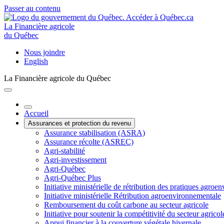
Passer au contenu
La Financière agricole
du Québec
Nous joindre
English
La Financière agricole du Québec
Accueil
Assurances et protection du revenu
Assurance stabilisation (ASRA)
Assurance récolte (ASREC)
Agri-stabilité
Agri-investissement
Agri-Québec
Agri-Québec Plus
Initiative ministérielle de rétribution des pratiques agr
Initiative ministérielle Rétribution agroenvironnementale
Remboursement du coût carbone au secteur agricole
Initiative pour soutenir la compétitivité du secteur agricol
Appui financier à la couverture végétale hivernale