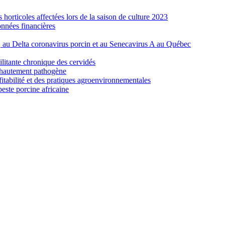
orticoles affectées lors de la saison de culture 2023
nnées financières
e, au Delta coronavirus porcin et au Senecavirus A au Québec
ilitante chronique des cervidés
re hautement pathogène
fitabilité et des pratiques agroenvironnementales
peste porcine africaine