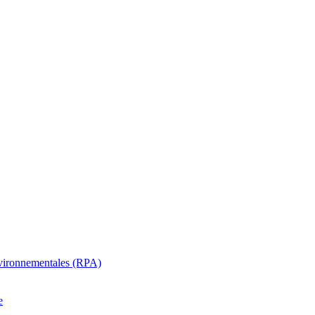
oenvironnementales (RPA)
e