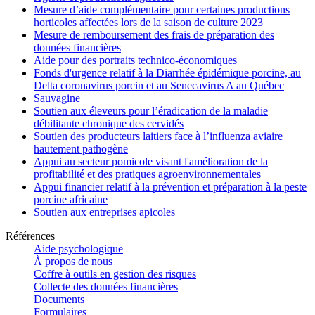
Mesure d’aide complémentaire pour certaines productions
horticoles affectées lors de la saison de culture 2023
Mesure de remboursement des frais de préparation des
données financières
Aide pour des portraits technico-économiques
Fonds d'urgence relatif à la Diarrhée épidémique porcine, au
Delta coronavirus porcin et au Senecavirus A au Québec
Sauvagine
Soutien aux éleveurs pour l’éradication de la maladie
débilitante chronique des cervidés
Soutien des producteurs laitiers face à l’influenza aviaire
hautement pathogène
Appui au secteur pomicole visant l'amélioration de la
profitabilité et des pratiques agroenvironnementales
Appui financier relatif à la prévention et préparation à la peste
porcine africaine
Soutien aux entreprises apicoles
Références
Aide psychologique
À propos de nous
Coffre à outils en gestion des risques
Collecte des données financières
Documents
Formulaires