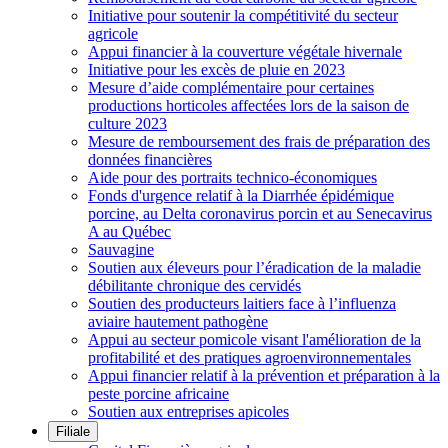
Initiative pour soutenir la compétitivité du secteur
agricole
Appui financier à la couverture végétale hivernale
Initiative pour les excès de pluie en 2023
Mesure d’aide complémentaire pour certaines
productions horticoles affectées lors de la saison de
culture 2023
Mesure de remboursement des frais de préparation des
données financières
Aide pour des portraits technico-économiques
Fonds d'urgence relatif à la Diarrhée épidémique
porcine, au Delta coronavirus porcin et au Senecavirus
A au Québec
Sauvagine
Soutien aux éleveurs pour l’éradication de la maladie
débilitante chronique des cervidés
Soutien des producteurs laitiers face à l’influenza
aviaire hautement pathogène
Appui au secteur pomicole visant l'amélioration de la
profitabilité et des pratiques agroenvironnementales
Appui financier relatif à la prévention et préparation à la
peste porcine africaine
Soutien aux entreprises apicoles
Filiale