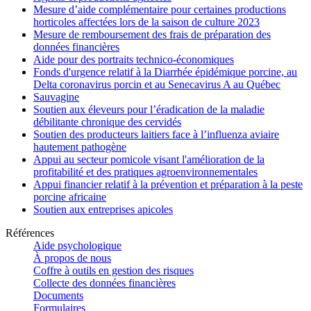
Mesure d’aide complémentaire pour certaines productions
horticoles affectées lors de la saison de culture 2023
Mesure de remboursement des frais de préparation des
données financières
Aide pour des portraits technico-économiques
Fonds d'urgence relatif à la Diarrhée épidémique porcine, au
Delta coronavirus porcin et au Senecavirus A au Québec
Sauvagine
Soutien aux éleveurs pour l’éradication de la maladie
débilitante chronique des cervidés
Soutien des producteurs laitiers face à l’influenza aviaire
hautement pathogène
Appui au secteur pomicole visant l'amélioration de la
profitabilité et des pratiques agroenvironnementales
Appui financier relatif à la prévention et préparation à la peste
porcine africaine
Soutien aux entreprises apicoles
Références
Aide psychologique
À propos de nous
Coffre à outils en gestion des risques
Collecte des données financières
Documents
Formulaires