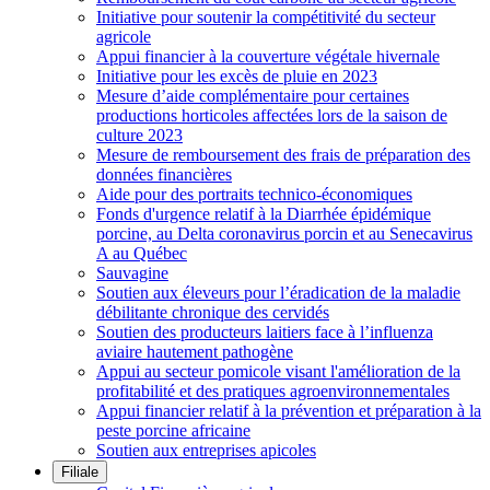
Initiative pour soutenir la compétitivité du secteur
agricole
Appui financier à la couverture végétale hivernale
Initiative pour les excès de pluie en 2023
Mesure d’aide complémentaire pour certaines
productions horticoles affectées lors de la saison de
culture 2023
Mesure de remboursement des frais de préparation des
données financières
Aide pour des portraits technico-économiques
Fonds d'urgence relatif à la Diarrhée épidémique
porcine, au Delta coronavirus porcin et au Senecavirus
A au Québec
Sauvagine
Soutien aux éleveurs pour l’éradication de la maladie
débilitante chronique des cervidés
Soutien des producteurs laitiers face à l’influenza
aviaire hautement pathogène
Appui au secteur pomicole visant l'amélioration de la
profitabilité et des pratiques agroenvironnementales
Appui financier relatif à la prévention et préparation à la
peste porcine africaine
Soutien aux entreprises apicoles
Filiale