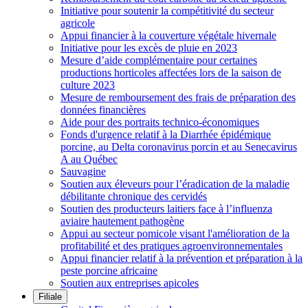
Initiative pour soutenir la compétitivité du secteur
agricole
Appui financier à la couverture végétale hivernale
Initiative pour les excès de pluie en 2023
Mesure d’aide complémentaire pour certaines
productions horticoles affectées lors de la saison de
culture 2023
Mesure de remboursement des frais de préparation des
données financières
Aide pour des portraits technico-économiques
Fonds d'urgence relatif à la Diarrhée épidémique
porcine, au Delta coronavirus porcin et au Senecavirus
A au Québec
Sauvagine
Soutien aux éleveurs pour l’éradication de la maladie
débilitante chronique des cervidés
Soutien des producteurs laitiers face à l’influenza
aviaire hautement pathogène
Appui au secteur pomicole visant l'amélioration de la
profitabilité et des pratiques agroenvironnementales
Appui financier relatif à la prévention et préparation à la
peste porcine africaine
Soutien aux entreprises apicoles
Filiale