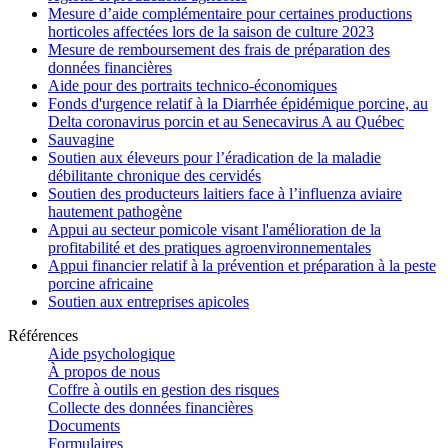
Mesure d’aide complémentaire pour certaines productions
horticoles affectées lors de la saison de culture 2023
Mesure de remboursement des frais de préparation des
données financières
Aide pour des portraits technico-économiques
Fonds d'urgence relatif à la Diarrhée épidémique porcine, au
Delta coronavirus porcin et au Senecavirus A au Québec
Sauvagine
Soutien aux éleveurs pour l’éradication de la maladie
débilitante chronique des cervidés
Soutien des producteurs laitiers face à l’influenza aviaire
hautement pathogène
Appui au secteur pomicole visant l'amélioration de la
profitabilité et des pratiques agroenvironnementales
Appui financier relatif à la prévention et préparation à la peste
porcine africaine
Soutien aux entreprises apicoles
Références
Aide psychologique
À propos de nous
Coffre à outils en gestion des risques
Collecte des données financières
Documents
Formulaires