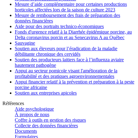
Mesure d’aide complémentaire pour certaines productions
horticoles affectées lors de la saison de culture 2023
Mesure de remboursement des frais de préparation des
données financières
Aide pour des portraits technico-économiques
Fonds d'urgence relatif à la Diarrhée épidémique porcine, au
Delta coronavirus porcin et au Senecavirus A au Québec
Sauvagine
Soutien aux éleveurs pour l’éradication de la maladie
débilitante chronique des cervidés
Soutien des producteurs laitiers face à l’influenza aviaire
hautement pathogène
Appui au secteur pomicole visant l'amélioration de la
profitabilité et des pratiques agroenvironnementales
Appui financier relatif à la prévention et préparation à la peste
porcine africaine
Soutien aux entreprises apicoles
Références
Aide psychologique
À propos de nous
Coffre à outils en gestion des risques
Collecte des données financières
Documents
Formulaires