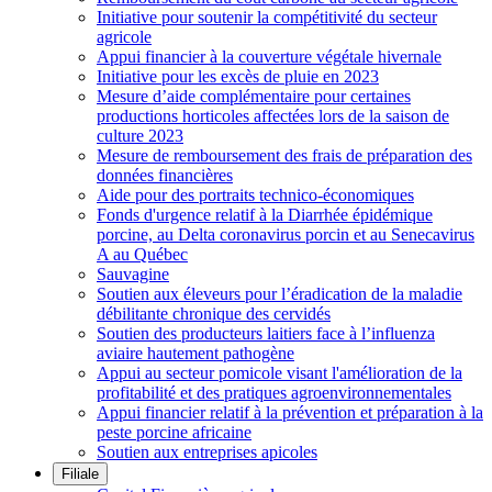
Initiative pour soutenir la compétitivité du secteur
agricole
Appui financier à la couverture végétale hivernale
Initiative pour les excès de pluie en 2023
Mesure d’aide complémentaire pour certaines
productions horticoles affectées lors de la saison de
culture 2023
Mesure de remboursement des frais de préparation des
données financières
Aide pour des portraits technico-économiques
Fonds d'urgence relatif à la Diarrhée épidémique
porcine, au Delta coronavirus porcin et au Senecavirus
A au Québec
Sauvagine
Soutien aux éleveurs pour l’éradication de la maladie
débilitante chronique des cervidés
Soutien des producteurs laitiers face à l’influenza
aviaire hautement pathogène
Appui au secteur pomicole visant l'amélioration de la
profitabilité et des pratiques agroenvironnementales
Appui financier relatif à la prévention et préparation à la
peste porcine africaine
Soutien aux entreprises apicoles
Filiale