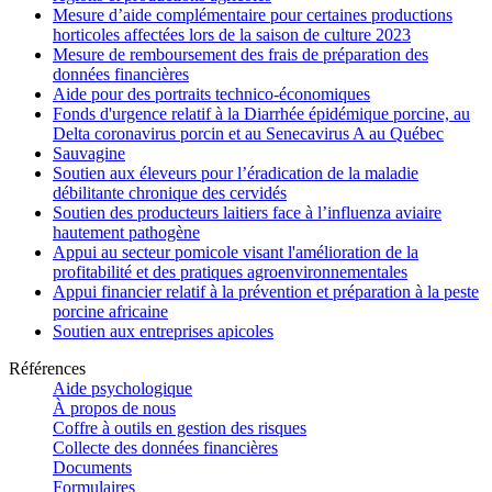
Mesure d’aide complémentaire pour certaines productions
horticoles affectées lors de la saison de culture 2023
Mesure de remboursement des frais de préparation des
données financières
Aide pour des portraits technico-économiques
Fonds d'urgence relatif à la Diarrhée épidémique porcine, au
Delta coronavirus porcin et au Senecavirus A au Québec
Sauvagine
Soutien aux éleveurs pour l’éradication de la maladie
débilitante chronique des cervidés
Soutien des producteurs laitiers face à l’influenza aviaire
hautement pathogène
Appui au secteur pomicole visant l'amélioration de la
profitabilité et des pratiques agroenvironnementales
Appui financier relatif à la prévention et préparation à la peste
porcine africaine
Soutien aux entreprises apicoles
Références
Aide psychologique
À propos de nous
Coffre à outils en gestion des risques
Collecte des données financières
Documents
Formulaires