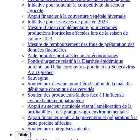
Initiative pour soutenir la compétitivité du secteur
agricole
Appui financier à la couverture végétale hivernale
Initiative pour les excès de pluie en 2023
Mesure d’aide complémentaire pour certaines
productions horticoles affectées lors de la saison de
culture 2023
Mesure de remboursement des frais de préparation des
données financières
Aide pour des portraits technico-économiques
Fonds d'urgence relatif à la Diarrhée épidémique
porcine, au Delta coronavirus porcin et au Senecavirus
A au Québec
Sauvagine
Soutien aux éleveurs pour l’éradication de la maladie
débilitante chronique des cervidés
Soutien des producteurs laitiers face à l’influenza
aviaire hautement pathogène
Appui au secteur pomicole visant l'amélioration de la
profitabilité et des pratiques agroenvironnementales
Appui financier relatif à la prévention et préparation à la
peste porcine africaine
Soutien aux entreprises apicoles
Filiale