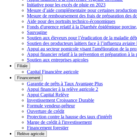
Initiative pour les excès de pluie en 2023
Mesure d’aide complémentaire pour certaines productions h
Mesure de remboursement des frais de préparation des do
Aide pour des portraits technico-économiques
Fonds d'urgence relatif à la Diarrhée épidémique porcin
Sauvagine
Soutien aux éleveurs pour l’éradication de la maladie déb
Soutien des producteurs laitiers face à l’influenza aviai
Appui au secteur pomicole visant l'amélioration de la pro
Appui financier relatif à la prévention et préparation à la 
Soutien aux entreprises apicoles
Filiale
Capital Financière agricole
Financement
Garantie de prêts à Taux Avantage Plus
Appui financier à la relève agricole 2
Appui Capital Relève
Investissement Croissance Durable
Formule vendeur-prêteur
Ouverture de crédit
Protection contre la hausse des taux d'intérêt
Marge de crédit à l'investissement
Financement forestier
Relève agricole