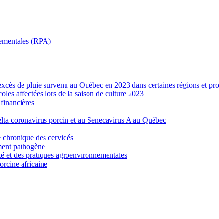
nnementales (RPA)
’excès de pluie survenu au Québec en 2023 dans certaines régions et pro
les affectées lors de la saison de culture 2023
financières
elta coronavirus porcin et au Senecavirus A au Québec
e chronique des cervidés
ement pathogène
ité et des pratiques agroenvironnementales
porcine africaine