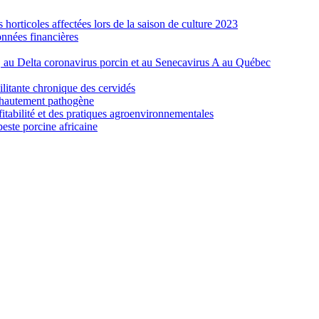
orticoles affectées lors de la saison de culture 2023
nnées financières
e, au Delta coronavirus porcin et au Senecavirus A au Québec
ilitante chronique des cervidés
re hautement pathogène
fitabilité et des pratiques agroenvironnementales
peste porcine africaine