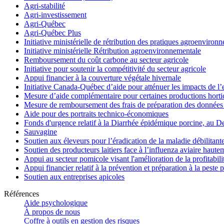
Agri-stabilité
Agri-investissement
Agri-Québec
Agri-Québec Plus
Initiative ministérielle de rétribution des pratiques agroenviro
Initiative ministérielle Rétribution agroenvironnementale
Remboursement du coût carbone au secteur agricole
Initiative pour soutenir la compétitivité du secteur agricole
Appui financier à la couverture végétale hivernale
Initiative Canada-Québec d’aide pour atténuer les impacts de l
Mesure d’aide complémentaire pour certaines productions hortico
Mesure de remboursement des frais de préparation des données 
Aide pour des portraits technico-économiques
Fonds d'urgence relatif à la Diarrhée épidémique porcine, au D
Sauvagine
Soutien aux éleveurs pour l’éradication de la maladie débilitant
Soutien des producteurs laitiers face à l’influenza aviaire haut
Appui au secteur pomicole visant l'amélioration de la profitabil
Appui financier relatif à la prévention et préparation à la peste 
Soutien aux entreprises apicoles
Références
Aide psychologique
À propos de nous
Coffre à outils en gestion des risques