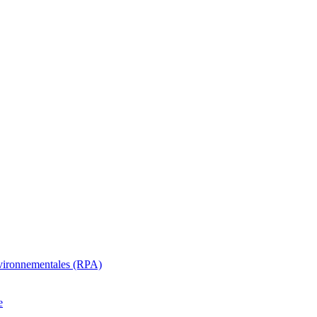
oenvironnementales (RPA)
e