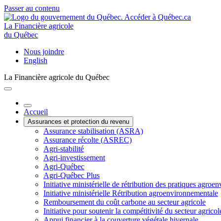
Passer au contenu
La Financière agricole
du Québec
Nous joindre
English
La Financière agricole du Québec
Accueil
Assurances et protection du revenu
Assurance stabilisation (ASRA)
Assurance récolte (ASREC)
Agri-stabilité
Agri-investissement
Agri-Québec
Agri-Québec Plus
Initiative ministérielle de rétribution des pratiques agr
Initiative ministérielle Rétribution agroenvironnementale
Remboursement du coût carbone au secteur agricole
Initiative pour soutenir la compétitivité du secteur agricol
Appui financier à la couverture végétale hivernale