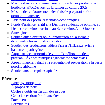
Mesure d’aide complémentaire pour certaines productions
horticoles affectées lors de la saison de culture 2023
Mesure de remboursement des frais de préparation des
données financières
Aide pour des portraits technico-économiques
Fonds d'urgence relatif à la Diarrhée épidémique porcine, au
Delta coronavirus porcin et au Senecavirus A au Québec
Sauvagine
Soutien aux éleveurs pour l’éradication de la maladie
débilitante chronique des cervidés
Soutien des producteurs laitiers face à l’influenza aviaire
hautement pathogène
Appui au secteur pomicole visant l'amélioration de la
profitabilité et des pratiques agroenvironnementales
Appui financier relatif à la prévention et préparation à la peste
porcine africaine
Soutien aux entreprises apicoles
Références
Aide psychologique
À propos de nous
Coffre à outils en gestion des risques
Collecte des données financières
Documents
Formulaires