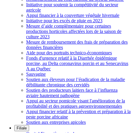
Initiative pour soutenir la compétitivité du secteur
agricole
Appui financier à la couverture végétale hivernale
Initiative pour les excès de pluie en 2023
Mesure d’aide complémentaire pour certaines
productions horticoles affectées lors de la saison de
culture 2023
Mesure de remboursement des frais de préparation des
données financières
Aide pour des portraits technico-économiques
Fonds d'urgence relatif à la Diarrhée épidémique
porcine, au Delta coronavirus porcin et au Senecavirus
A au Québec
Sauvagine
Soutien aux éleveurs pour l’éradication de la maladie
débilitante chronique des cervidés
Soutien des producteurs laitiers face à l’influenza
aviaire hautement pathogène
Appui au secteur pomicole visant l'amélioration de la
profitabilité et des pratiques agroenvironnementales
Appui financier relatif à la prévention et préparation à la
peste porcine africaine
Soutien aux entreprises apicoles
Filiale