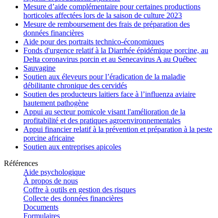
Mesure d’aide complémentaire pour certaines productions
horticoles affectées lors de la saison de culture 2023
Mesure de remboursement des frais de préparation des
données financières
Aide pour des portraits technico-économiques
Fonds d'urgence relatif à la Diarrhée épidémique porcine, au
Delta coronavirus porcin et au Senecavirus A au Québec
Sauvagine
Soutien aux éleveurs pour l’éradication de la maladie
débilitante chronique des cervidés
Soutien des producteurs laitiers face à l’influenza aviaire
hautement pathogène
Appui au secteur pomicole visant l'amélioration de la
profitabilité et des pratiques agroenvironnementales
Appui financier relatif à la prévention et préparation à la peste
porcine africaine
Soutien aux entreprises apicoles
Références
Aide psychologique
À propos de nous
Coffre à outils en gestion des risques
Collecte des données financières
Documents
Formulaires