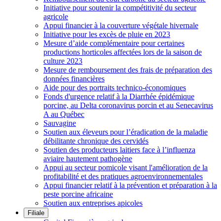
Initiative pour soutenir la compétitivité du secteur
agricole
Appui financier à la couverture végétale hivernale
Initiative pour les excès de pluie en 2023
Mesure d’aide complémentaire pour certaines
productions horticoles affectées lors de la saison de
culture 2023
Mesure de remboursement des frais de préparation des
données financières
Aide pour des portraits technico-économiques
Fonds d'urgence relatif à la Diarrhée épidémique
porcine, au Delta coronavirus porcin et au Senecavirus
A au Québec
Sauvagine
Soutien aux éleveurs pour l’éradication de la maladie
débilitante chronique des cervidés
Soutien des producteurs laitiers face à l’influenza
aviaire hautement pathogène
Appui au secteur pomicole visant l'amélioration de la
profitabilité et des pratiques agroenvironnementales
Appui financier relatif à la prévention et préparation à la
peste porcine africaine
Soutien aux entreprises apicoles
Filiale