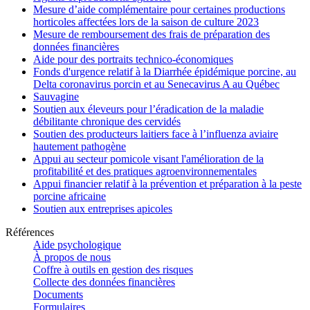
Mesure d’aide complémentaire pour certaines productions
horticoles affectées lors de la saison de culture 2023
Mesure de remboursement des frais de préparation des
données financières
Aide pour des portraits technico-économiques
Fonds d'urgence relatif à la Diarrhée épidémique porcine, au
Delta coronavirus porcin et au Senecavirus A au Québec
Sauvagine
Soutien aux éleveurs pour l’éradication de la maladie
débilitante chronique des cervidés
Soutien des producteurs laitiers face à l’influenza aviaire
hautement pathogène
Appui au secteur pomicole visant l'amélioration de la
profitabilité et des pratiques agroenvironnementales
Appui financier relatif à la prévention et préparation à la peste
porcine africaine
Soutien aux entreprises apicoles
Références
Aide psychologique
À propos de nous
Coffre à outils en gestion des risques
Collecte des données financières
Documents
Formulaires