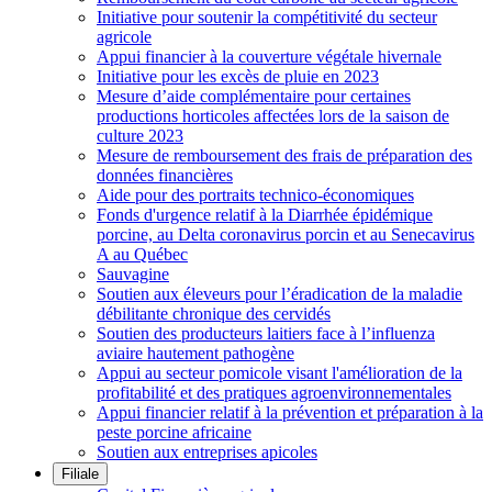
Initiative pour soutenir la compétitivité du secteur
agricole
Appui financier à la couverture végétale hivernale
Initiative pour les excès de pluie en 2023
Mesure d’aide complémentaire pour certaines
productions horticoles affectées lors de la saison de
culture 2023
Mesure de remboursement des frais de préparation des
données financières
Aide pour des portraits technico-économiques
Fonds d'urgence relatif à la Diarrhée épidémique
porcine, au Delta coronavirus porcin et au Senecavirus
A au Québec
Sauvagine
Soutien aux éleveurs pour l’éradication de la maladie
débilitante chronique des cervidés
Soutien des producteurs laitiers face à l’influenza
aviaire hautement pathogène
Appui au secteur pomicole visant l'amélioration de la
profitabilité et des pratiques agroenvironnementales
Appui financier relatif à la prévention et préparation à la
peste porcine africaine
Soutien aux entreprises apicoles
Filiale