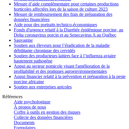
Mesure d’aide complémentaire pour certaines productions
horticoles affectées lors de la saison de culture 2023
Mesure de remboursement des frais de préparation des
données financières
Aide pour des portraits technico-économiques
Fonds d'urgence relatif à la Diarrhée épidémique porcine, au
Delta coronavirus porcin et au Senecavirus A au Québec
Sauvagine
Soutien aux éleveurs pour l’éradication de la maladie
débilitante chronique des cervidés
Soutien des producteurs laitiers face à l’influenza aviaire
hautement pathogène
Appui au secteur pomicole visant l'amélioration de la
profitabilité et des pratiques agroenvironnementales
Appui financier relatif à la prévention et préparation à la peste
porcine africaine
Soutien aux entreprises apicoles
Références
Aide psychologique
À propos de nous
Coffre à outils en gestion des risques
Collecte des données financières
Documents
Formulaires