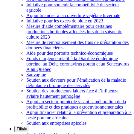
Initiative pour soutenir la compétitivité du secteur
agricole
Appui financier à la couverture végétale hivernale
Initiative pour les excès de pluie en 2023
Mesure d’aide complémentaire pour certaines
productions horticoles affectées lors de la saison de
culture 2023
Mesure de remboursement des frais de préparation des
données financières
Aide pour des portraits technico-économiques
Fonds d'urgence relatif à la Diarrhée épidémique
porcine, au Delta coronavirus porcin et au Senecavirus
A au Québec
Sauvagine
Soutien aux éleveurs pour l’éradication de la maladie
débilitante chronique des cervidés
Soutien des producteurs laitiers face à l’influenza
aviaire hautement pathogène
Appui au secteur pomicole visant l'amélioration de la
profitabilité et des pratiques agroenvironnementales
Appui financier relatif à la prévention et préparation à la
peste porcine africaine
Soutien aux entreprises apicoles
Filiale