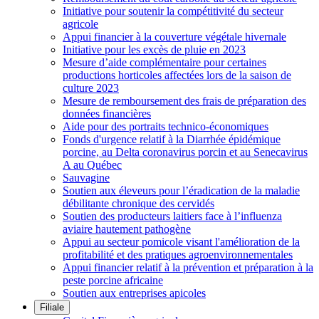
Initiative pour soutenir la compétitivité du secteur
agricole
Appui financier à la couverture végétale hivernale
Initiative pour les excès de pluie en 2023
Mesure d’aide complémentaire pour certaines
productions horticoles affectées lors de la saison de
culture 2023
Mesure de remboursement des frais de préparation des
données financières
Aide pour des portraits technico-économiques
Fonds d'urgence relatif à la Diarrhée épidémique
porcine, au Delta coronavirus porcin et au Senecavirus
A au Québec
Sauvagine
Soutien aux éleveurs pour l’éradication de la maladie
débilitante chronique des cervidés
Soutien des producteurs laitiers face à l’influenza
aviaire hautement pathogène
Appui au secteur pomicole visant l'amélioration de la
profitabilité et des pratiques agroenvironnementales
Appui financier relatif à la prévention et préparation à la
peste porcine africaine
Soutien aux entreprises apicoles
Filiale