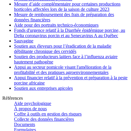
Mesure d’aide complémentaire pour certaines productions
horticoles affectées lors de la saison de culture 2023
Mesure de remboursement des frais de préparation des
données financières
Aide pour des portraits technico-économiques
Fonds d'urgence relatif à la Diarrhée épidémique porcine, au
Delta coronavirus porcin et au Senecavirus A au Québec
Sauvagine
Soutien aux éleveurs pour l’éradication de la maladie
débilitante chronique des cervidés
Soutien des producteurs laitiers face à l’influenza aviaire
hautement pathogène
Appui au secteur pomicole visant l'amélioration de la
profitabilité et des pratiques agroenvironnementales
Appui financier relatif à la prévention et préparation à la peste
porcine africaine
Soutien aux entreprises apicoles
Références
Aide psychologique
À propos de nous
Coffre à outils en gestion des risques
Collecte des données financières
Documents
Formulaires