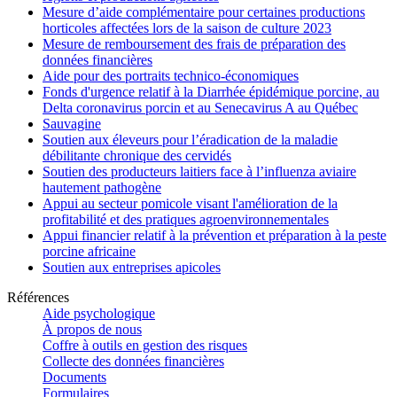
Mesure d’aide complémentaire pour certaines productions
horticoles affectées lors de la saison de culture 2023
Mesure de remboursement des frais de préparation des
données financières
Aide pour des portraits technico-économiques
Fonds d'urgence relatif à la Diarrhée épidémique porcine, au
Delta coronavirus porcin et au Senecavirus A au Québec
Sauvagine
Soutien aux éleveurs pour l’éradication de la maladie
débilitante chronique des cervidés
Soutien des producteurs laitiers face à l’influenza aviaire
hautement pathogène
Appui au secteur pomicole visant l'amélioration de la
profitabilité et des pratiques agroenvironnementales
Appui financier relatif à la prévention et préparation à la peste
porcine africaine
Soutien aux entreprises apicoles
Références
Aide psychologique
À propos de nous
Coffre à outils en gestion des risques
Collecte des données financières
Documents
Formulaires