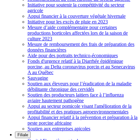
Initiative pour soutenir la compétitivité du secteur
agricole
Appui financier à la couverture végétale hivernale
Initiative pour les excès de pluie en 2023
Mesure d’aide complémentaire pour certaines
productions horticoles affectées lors de la saison de
culture 2023
Mesure de remboursement des frais de préparation des
données financières
Aide pour des portraits technico-économiques
Fonds d'urgence relatif à la Diarrhée épidémique
porcine, au Delta coronavirus porcin et au Senecavirus
A au Québec
Sauvagine
Soutien aux éleveurs pour l’éradication de la maladie
débilitante chronique des cervidés
Soutien des producteurs laitiers face à l’influenza
aviaire hautement pathogène
Appui au secteur pomicole visant l'amélioration de la
profitabilité et des pratiques agroenvironnementales
Appui financier relatif à la prévention et préparation à la
peste porcine africaine
Soutien aux entreprises apicoles
Filiale