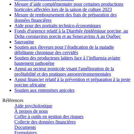
Mesure d’aide complémentaire pour certaines productions
horticoles affectées lors de la saison de culture 2023
Mesure de remboursement des frais de préparation des
données financières
Aide pour des portraits technico-économiques
Fonds d'urgence relatif à la Diarrhée épidémique porcine, au
Delta coronavirus porcin et au Senecavirus A au Québec
Sauvagine
Soutien aux éleveurs pour l’éradication de la maladie
débilitante chronique des cervidés
Soutien des producteurs laitiers face à l’influenza aviaire
hautement pathogène
Appui au secteur pomicole visant l'amélioration de la
profitabilité et des pratiques agroenvironnementales
Appui financier relatif à la prévention et préparation à la peste
porcine africaine
Soutien aux entreprises apicoles
Références
Aide psychologique
À propos de nous
Coffre à outils en gestion des risques
Collecte des données financières
Documents
Formulaires