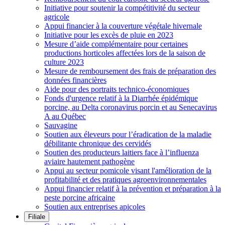
Initiative pour soutenir la compétitivité du secteur
agricole
Appui financier à la couverture végétale hivernale
Initiative pour les excès de pluie en 2023
Mesure d’aide complémentaire pour certaines
productions horticoles affectées lors de la saison de
culture 2023
Mesure de remboursement des frais de préparation des
données financières
Aide pour des portraits technico-économiques
Fonds d'urgence relatif à la Diarrhée épidémique
porcine, au Delta coronavirus porcin et au Senecavirus
A au Québec
Sauvagine
Soutien aux éleveurs pour l’éradication de la maladie
débilitante chronique des cervidés
Soutien des producteurs laitiers face à l’influenza
aviaire hautement pathogène
Appui au secteur pomicole visant l'amélioration de la
profitabilité et des pratiques agroenvironnementales
Appui financier relatif à la prévention et préparation à la
peste porcine africaine
Soutien aux entreprises apicoles
Filiale