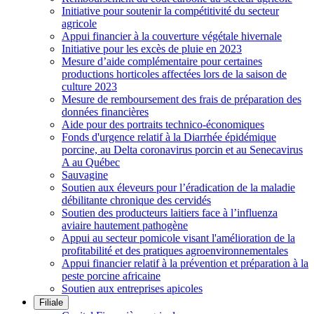
Initiative pour soutenir la compétitivité du secteur
agricole
Appui financier à la couverture végétale hivernale
Initiative pour les excès de pluie en 2023
Mesure d’aide complémentaire pour certaines
productions horticoles affectées lors de la saison de
culture 2023
Mesure de remboursement des frais de préparation des
données financières
Aide pour des portraits technico-économiques
Fonds d'urgence relatif à la Diarrhée épidémique
porcine, au Delta coronavirus porcin et au Senecavirus
A au Québec
Sauvagine
Soutien aux éleveurs pour l’éradication de la maladie
débilitante chronique des cervidés
Soutien des producteurs laitiers face à l’influenza
aviaire hautement pathogène
Appui au secteur pomicole visant l'amélioration de la
profitabilité et des pratiques agroenvironnementales
Appui financier relatif à la prévention et préparation à la
peste porcine africaine
Soutien aux entreprises apicoles
Filiale