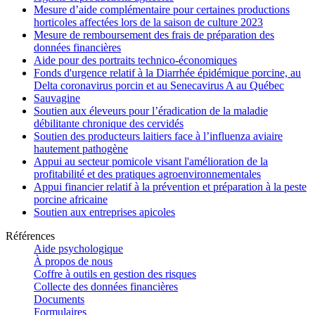
Mesure d’aide complémentaire pour certaines productions
horticoles affectées lors de la saison de culture 2023
Mesure de remboursement des frais de préparation des
données financières
Aide pour des portraits technico-économiques
Fonds d'urgence relatif à la Diarrhée épidémique porcine, au
Delta coronavirus porcin et au Senecavirus A au Québec
Sauvagine
Soutien aux éleveurs pour l’éradication de la maladie
débilitante chronique des cervidés
Soutien des producteurs laitiers face à l’influenza aviaire
hautement pathogène
Appui au secteur pomicole visant l'amélioration de la
profitabilité et des pratiques agroenvironnementales
Appui financier relatif à la prévention et préparation à la peste
porcine africaine
Soutien aux entreprises apicoles
Références
Aide psychologique
À propos de nous
Coffre à outils en gestion des risques
Collecte des données financières
Documents
Formulaires