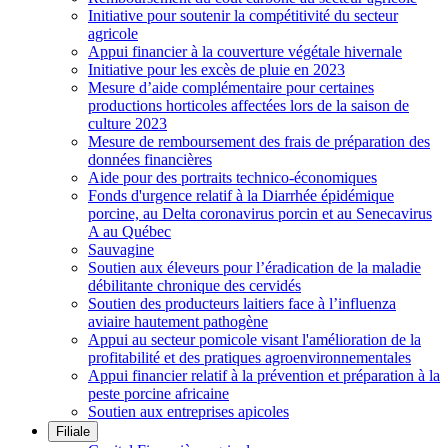
Initiative pour soutenir la compétitivité du secteur
agricole
Appui financier à la couverture végétale hivernale
Initiative pour les excès de pluie en 2023
Mesure d’aide complémentaire pour certaines
productions horticoles affectées lors de la saison de
culture 2023
Mesure de remboursement des frais de préparation des
données financières
Aide pour des portraits technico-économiques
Fonds d'urgence relatif à la Diarrhée épidémique
porcine, au Delta coronavirus porcin et au Senecavirus
A au Québec
Sauvagine
Soutien aux éleveurs pour l’éradication de la maladie
débilitante chronique des cervidés
Soutien des producteurs laitiers face à l’influenza
aviaire hautement pathogène
Appui au secteur pomicole visant l'amélioration de la
profitabilité et des pratiques agroenvironnementales
Appui financier relatif à la prévention et préparation à la
peste porcine africaine
Soutien aux entreprises apicoles
Filiale