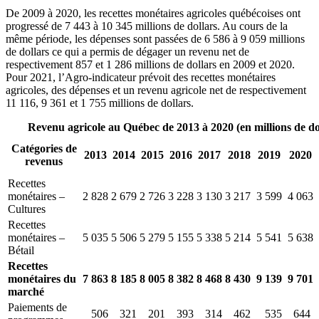
De 2009 à 2020, les recettes monétaires agricoles québécoises ont
progressé de 7 443 à 10 345 millions de dollars. Au cours de la
même période, les dépenses sont passées de 6 586 à 9 059 millions
de dollars ce qui a permis de dégager un revenu net de
respectivement 857 et 1 286 millions de dollars en 2009 et 2020.
Pour 2021, l’Agro-indicateur prévoit des recettes monétaires
agricoles, des dépenses et un revenu agricole net de respectivement
11 116, 9 361 et 1 755 millions de dollars.
Revenu agricole au Québec de 2013 à 2020 (en millions de do
Catégories de
2013
2014
2015
2016
2017
2018
2019
2020
revenus
Recettes
monétaires –
2 828
2 679
2 726
3 228
3 130
3 217
3 599
4 063
Cultures
Recettes
monétaires –
5 035
5 506
5 279
5 155
5 338
5 214
5 541
5 638
Bétail
Recettes
monétaires du
7 863
8 185
8 005
8 382
8 468
8 430
9 139
9 701
marché
Paiements de
506
321
201
393
314
462
535
644