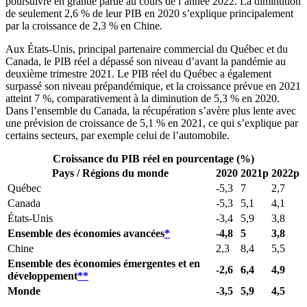
poursuivre en grande partie au cours de l’année 2022. La diminution
de seulement 2,6 % de leur PIB en 2020 s’explique principalement
par la croissance de 2,3 % en Chine.
Aux États‑Unis, principal partenaire commercial du Québec et du
Canada, le PIB réel a dépassé son niveau d’avant la pandémie au
deuxième trimestre 2021. Le PIB réel du Québec a également
surpassé son niveau prépandémique, et la croissance prévue en 2021
atteint 7 %, comparativement à la diminution de 5,3 % en 2020.
Dans l’ensemble du Canada, la récupération s’avère plus lente avec
une prévision de croissance de 5,1 % en 2021, ce qui s’explique par
certains secteurs, par exemple celui de l’automobile.
Croissance du PIB réel en pourcentage (%)
Pays / Régions du monde
2020
2021p
2022p
Québec
-5,3
7
2,7
Canada
-5,3
5,1
4,1
États-Unis
-3,4
5,9
3,8
Ensemble des économies avancées
*
-4,8
5
3,8
Chine
2,3
8,4
5,5
Ensemble des économies émergentes et en
-2,6
6,4
4,9
développement
**
Monde
-3,5
5,9
4,5