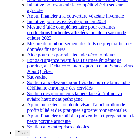
Initiative pour soutenir la compétitivité du secteur
agricole
Appui financier à la couverture végétale hivernale
Initiative pour les excès de pluie en 2023
Mesure d’aide complémentaire pour certaines
productions horticoles affectées lors de la saison de
culture 2023
Mesure de remboursement des frais de préparation des
données financières
Aide pour des portraits technico-économiques
Fonds d'urgence relatif à la Diarrhée épidémique
porcine, au Delta coronavirus porcin et au Senecavirus
A au Québec
Sauvagine
Soutien aux éleveurs pour l’éradication de la maladie
débilitante chronique des cervidés
Soutien des producteurs laitiers face à l’influenza
aviaire hautement pathogène
Appui au secteur pomicole visant l'amélioration de la
profitabilité et des pratiques agroenvironnementales
Appui financier relatif à la prévention et préparation à la
peste porcine africaine
Soutien aux entreprises apicoles
Filiale