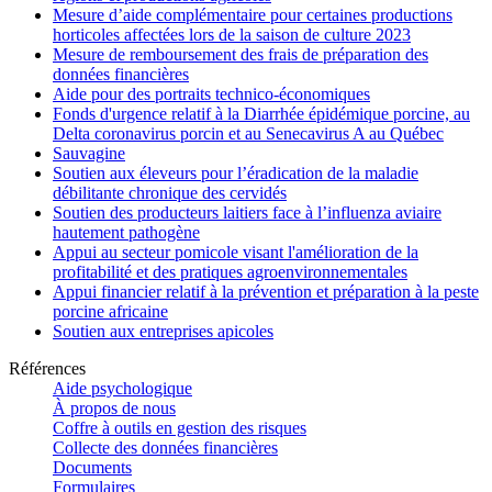
Mesure d’aide complémentaire pour certaines productions
horticoles affectées lors de la saison de culture 2023
Mesure de remboursement des frais de préparation des
données financières
Aide pour des portraits technico-économiques
Fonds d'urgence relatif à la Diarrhée épidémique porcine, au
Delta coronavirus porcin et au Senecavirus A au Québec
Sauvagine
Soutien aux éleveurs pour l’éradication de la maladie
débilitante chronique des cervidés
Soutien des producteurs laitiers face à l’influenza aviaire
hautement pathogène
Appui au secteur pomicole visant l'amélioration de la
profitabilité et des pratiques agroenvironnementales
Appui financier relatif à la prévention et préparation à la peste
porcine africaine
Soutien aux entreprises apicoles
Références
Aide psychologique
À propos de nous
Coffre à outils en gestion des risques
Collecte des données financières
Documents
Formulaires