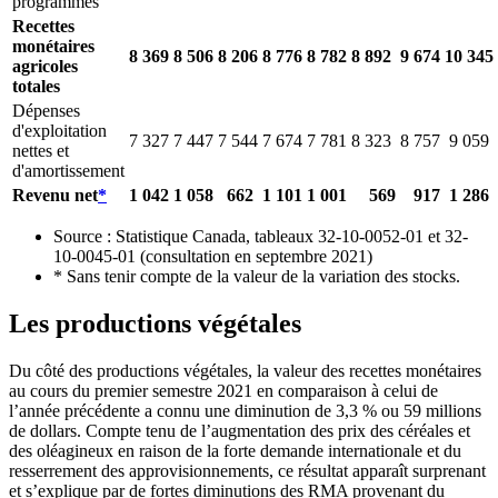
programmes
Recettes
monétaires
8 369
8 506
8 206
8 776
8 782
8 892
9 674
10 345
agricoles
totales
Dépenses
d'exploitation
7 327
7 447
7 544
7 674
7 781
8 323
8 757
9 059
nettes et
d'amortissement
Revenu net
*
1 042
1 058
662
1 101
1 001
569
917
1 286
Source : Statistique Canada, tableaux 32-10-0052-01 et 32-
10-0045-01 (consultation en septembre 2021)
* Sans tenir compte de la valeur de la variation des stocks.
Les productions végétales
Du côté des productions végétales, la valeur des recettes monétaires
au cours du premier semestre 2021 en comparaison à celui de
l’année précédente a connu une diminution de 3,3 % ou 59 millions
de dollars. Compte tenu de l’augmentation des prix des céréales et
des oléagineux en raison de la forte demande internationale et du
resserrement des approvisionnements, ce résultat apparaît surprenant
et s’explique par de fortes diminutions des RMA provenant du