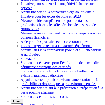
Initiative pour soutenir la compétitivité du secteur
agricole
Appui financier à la couverture végétale hivernale
Initiative pour les excès de pluie en 2023
Mesure d’aide complémentaire pour certaines
productions horticoles affectées lors de la saison de
culture 2023
Mesure de remboursement des frais de préparation des
données financières
Aide pour des portraits technico-économiques
Fonds d'urgence relatif à la Diarrhée épidémique
porcine, au Delta coronavirus porcin et au Senecavirus
A au Québec
Sauvagine
Soutien aux éleveurs pour l’éradication de la maladie
débilitante chronique des cervidés
Soutien des producteurs laitiers face à l’influenza
aviaire hautement pathogène
Appui au secteur pomicole visant l'amélioration de la
profitabilité et des pratiques agroenvironnementales
Appui financier relatif à la prévention et préparation à la
peste porcine africaine
Soutien aux entreprises apicoles
Filiale