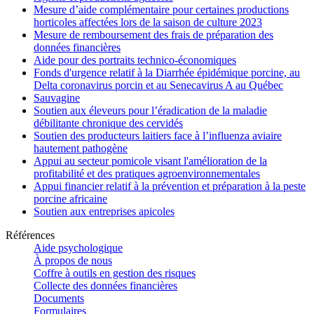
Mesure d’aide complémentaire pour certaines productions
horticoles affectées lors de la saison de culture 2023
Mesure de remboursement des frais de préparation des
données financières
Aide pour des portraits technico-économiques
Fonds d'urgence relatif à la Diarrhée épidémique porcine, au
Delta coronavirus porcin et au Senecavirus A au Québec
Sauvagine
Soutien aux éleveurs pour l’éradication de la maladie
débilitante chronique des cervidés
Soutien des producteurs laitiers face à l’influenza aviaire
hautement pathogène
Appui au secteur pomicole visant l'amélioration de la
profitabilité et des pratiques agroenvironnementales
Appui financier relatif à la prévention et préparation à la peste
porcine africaine
Soutien aux entreprises apicoles
Références
Aide psychologique
À propos de nous
Coffre à outils en gestion des risques
Collecte des données financières
Documents
Formulaires