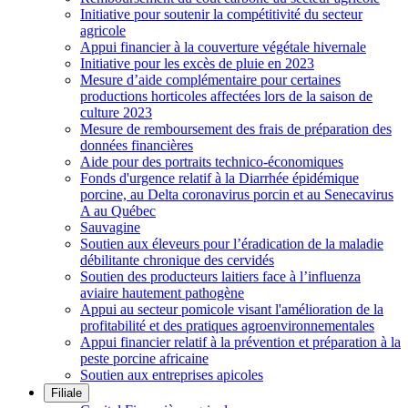
Initiative pour soutenir la compétitivité du secteur
agricole
Appui financier à la couverture végétale hivernale
Initiative pour les excès de pluie en 2023
Mesure d’aide complémentaire pour certaines
productions horticoles affectées lors de la saison de
culture 2023
Mesure de remboursement des frais de préparation des
données financières
Aide pour des portraits technico-économiques
Fonds d'urgence relatif à la Diarrhée épidémique
porcine, au Delta coronavirus porcin et au Senecavirus
A au Québec
Sauvagine
Soutien aux éleveurs pour l’éradication de la maladie
débilitante chronique des cervidés
Soutien des producteurs laitiers face à l’influenza
aviaire hautement pathogène
Appui au secteur pomicole visant l'amélioration de la
profitabilité et des pratiques agroenvironnementales
Appui financier relatif à la prévention et préparation à la
peste porcine africaine
Soutien aux entreprises apicoles
Filiale