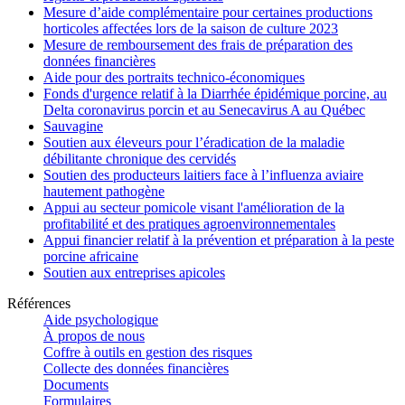
Mesure d’aide complémentaire pour certaines productions
horticoles affectées lors de la saison de culture 2023
Mesure de remboursement des frais de préparation des
données financières
Aide pour des portraits technico-économiques
Fonds d'urgence relatif à la Diarrhée épidémique porcine, au
Delta coronavirus porcin et au Senecavirus A au Québec
Sauvagine
Soutien aux éleveurs pour l’éradication de la maladie
débilitante chronique des cervidés
Soutien des producteurs laitiers face à l’influenza aviaire
hautement pathogène
Appui au secteur pomicole visant l'amélioration de la
profitabilité et des pratiques agroenvironnementales
Appui financier relatif à la prévention et préparation à la peste
porcine africaine
Soutien aux entreprises apicoles
Références
Aide psychologique
À propos de nous
Coffre à outils en gestion des risques
Collecte des données financières
Documents
Formulaires