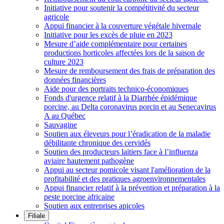
Initiative pour soutenir la compétitivité du secteur
agricole
Appui financier à la couverture végétale hivernale
Initiative pour les excès de pluie en 2023
Mesure d’aide complémentaire pour certaines
productions horticoles affectées lors de la saison de
culture 2023
Mesure de remboursement des frais de préparation des
données financières
Aide pour des portraits technico-économiques
Fonds d'urgence relatif à la Diarrhée épidémique
porcine, au Delta coronavirus porcin et au Senecavirus
A au Québec
Sauvagine
Soutien aux éleveurs pour l’éradication de la maladie
débilitante chronique des cervidés
Soutien des producteurs laitiers face à l’influenza
aviaire hautement pathogène
Appui au secteur pomicole visant l'amélioration de la
profitabilité et des pratiques agroenvironnementales
Appui financier relatif à la prévention et préparation à la
peste porcine africaine
Soutien aux entreprises apicoles
Filiale