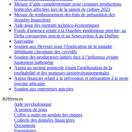
Mesure d’aide complémentaire pour certaines productions
horticoles affectées lors de la saison de culture 2023
Mesure de remboursement des frais de préparation des
données financières
Aide pour des portraits technico-économiques
Fonds d'urgence relatif à la Diarrhée épidémique porcine, au
Delta coronavirus porcin et au Senecavirus A au Québec
Sauvagine
Soutien aux éleveurs pour l’éradication de la maladie
débilitante chronique des cervidés
Soutien des producteurs laitiers face à l’influenza aviaire
hautement pathogène
Appui au secteur pomicole visant l'amélioration de la
profitabilité et des pratiques agroenvironnementales
Appui financier relatif à la prévention et préparation à la peste
porcine africaine
Soutien aux entreprises apicoles
Références
Aide psychologique
À propos de nous
Coffre à outils en gestion des risques
Collecte des données financières
Documents
Formulaires