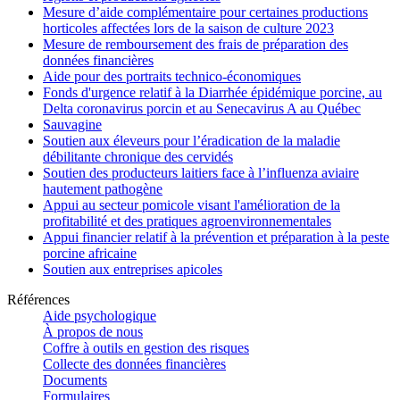
Mesure d’aide complémentaire pour certaines productions
horticoles affectées lors de la saison de culture 2023
Mesure de remboursement des frais de préparation des
données financières
Aide pour des portraits technico-économiques
Fonds d'urgence relatif à la Diarrhée épidémique porcine, au
Delta coronavirus porcin et au Senecavirus A au Québec
Sauvagine
Soutien aux éleveurs pour l’éradication de la maladie
débilitante chronique des cervidés
Soutien des producteurs laitiers face à l’influenza aviaire
hautement pathogène
Appui au secteur pomicole visant l'amélioration de la
profitabilité et des pratiques agroenvironnementales
Appui financier relatif à la prévention et préparation à la peste
porcine africaine
Soutien aux entreprises apicoles
Références
Aide psychologique
À propos de nous
Coffre à outils en gestion des risques
Collecte des données financières
Documents
Formulaires