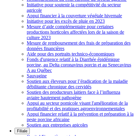
Initiative pour soutenir la compétitivité du secteur
agricole
Appui financier à la couverture végétale hivernale
Initiative pour les excès de pluie en 2023
Mesure d’aide complémentaire pour certaines
productions horticoles affectées lors de la saison de
culture 2023
Mesure de remboursement des frais de préparation des
données financières
Aide pour des portraits technico-économiques
Fonds d'urgence relatif à la Diarrhée épidémique
porcine, au Delta coronavirus porcin et au Senecavirus
A au Québec
Sauvagine
Soutien aux éleveurs pour l’éradication de la maladie
débilitante chronique des cervidés
Soutien des producteurs laitiers face à l’influenza
aviaire hautement pathogène
Appui au secteur pomicole visant l'amélioration de la
profitabilité et des pratiques agroenvironnementales
Appui financier relatif à la prévention et préparation à la
peste porcine africaine
Soutien aux entreprises apicoles
Filiale