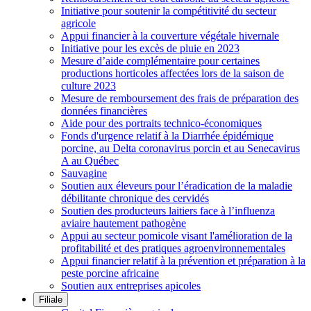
Initiative pour soutenir la compétitivité du secteur
agricole
Appui financier à la couverture végétale hivernale
Initiative pour les excès de pluie en 2023
Mesure d’aide complémentaire pour certaines
productions horticoles affectées lors de la saison de
culture 2023
Mesure de remboursement des frais de préparation des
données financières
Aide pour des portraits technico-économiques
Fonds d'urgence relatif à la Diarrhée épidémique
porcine, au Delta coronavirus porcin et au Senecavirus
A au Québec
Sauvagine
Soutien aux éleveurs pour l’éradication de la maladie
débilitante chronique des cervidés
Soutien des producteurs laitiers face à l’influenza
aviaire hautement pathogène
Appui au secteur pomicole visant l'amélioration de la
profitabilité et des pratiques agroenvironnementales
Appui financier relatif à la prévention et préparation à la
peste porcine africaine
Soutien aux entreprises apicoles
Filiale