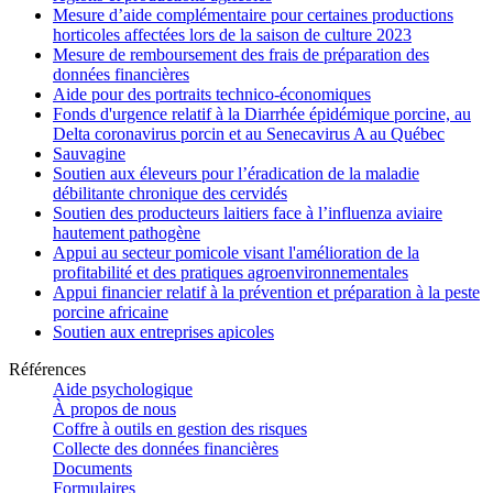
Mesure d’aide complémentaire pour certaines productions
horticoles affectées lors de la saison de culture 2023
Mesure de remboursement des frais de préparation des
données financières
Aide pour des portraits technico-économiques
Fonds d'urgence relatif à la Diarrhée épidémique porcine, au
Delta coronavirus porcin et au Senecavirus A au Québec
Sauvagine
Soutien aux éleveurs pour l’éradication de la maladie
débilitante chronique des cervidés
Soutien des producteurs laitiers face à l’influenza aviaire
hautement pathogène
Appui au secteur pomicole visant l'amélioration de la
profitabilité et des pratiques agroenvironnementales
Appui financier relatif à la prévention et préparation à la peste
porcine africaine
Soutien aux entreprises apicoles
Références
Aide psychologique
À propos de nous
Coffre à outils en gestion des risques
Collecte des données financières
Documents
Formulaires