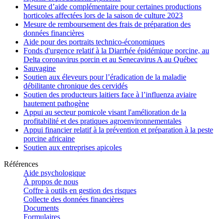
Mesure d’aide complémentaire pour certaines productions
horticoles affectées lors de la saison de culture 2023
Mesure de remboursement des frais de préparation des
données financières
Aide pour des portraits technico-économiques
Fonds d'urgence relatif à la Diarrhée épidémique porcine, au
Delta coronavirus porcin et au Senecavirus A au Québec
Sauvagine
Soutien aux éleveurs pour l’éradication de la maladie
débilitante chronique des cervidés
Soutien des producteurs laitiers face à l’influenza aviaire
hautement pathogène
Appui au secteur pomicole visant l'amélioration de la
profitabilité et des pratiques agroenvironnementales
Appui financier relatif à la prévention et préparation à la peste
porcine africaine
Soutien aux entreprises apicoles
Références
Aide psychologique
À propos de nous
Coffre à outils en gestion des risques
Collecte des données financières
Documents
Formulaires