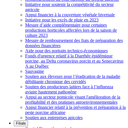
Initiative pour soutenir la compétitivité du secteur
agricole
Appui financier à la couverture végétale hivernale
Initiative pour les excès de pluie en 2023
Mesure d’aide complémentaire pour certaines
productions horticoles affectées lors de la saison de
culture 2023
Mesure de remboursement des frais de préparation des
données financières
Aide pour des portraits technico-économiques
Fonds d'urgence relatif à la Diarrhée épidémique
porcine, au Delta coronavirus porcin et au Senecavirus
A au Québec
Sauvagine
Soutien aux éleveurs pour l’éradication de la maladie
débilitante chronique des cervidés
Soutien des producteurs laitiers face à l’influenza
aviaire hautement pathogène
Appui au secteur pomicole visant l'amélioration de la
profitabilité et des pratiques agroenvironnementales
Appui financier relatif à la prévention et préparation à la
peste porcine africaine
Soutien aux entreprises apicoles
Filiale