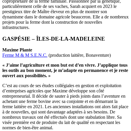
copropriétaire de la ferme familiale. Passionnée par la génétique,
particulièrement celle de ses vaches, Sarah acquiert en 2023 le
prestigieux titre de Maître éleveur en plus de montrer son
dynamisme dans le domaine agricole beauceron. Elle a de nombreux
projets pour la ferme dont la construction de nouvelles
infrastructures.
GASPÉSIE – ÎLES-DE-LA-MADELEINE
Maxime Plante
Ferme M & M S.E.N.C.
(production laitière, Bonaventure)
« J’aime l’agriculture et mon but est d’en vivre. J’applique tous
les outils au bon moment, je m’adapte en permanence et je reste
ouvert aux possibilités. »
C’est au cours de ses études collégiales en gestion et exploitation
d’entreprises agricoles que Maxime développe son côté
entrepreneurial. Il décide de sauter à pieds joints dans l’aventure en
achetant une ferme bovine avec sa conjointe et en démarrant la
ferme laitière en 2021. Les anciennes installations ont alors fait place
à de nouvelles, qui sont davantage adaptées à ses besoins. De
nombreux travaux ont été effectués dont une stabulation libre. Sa
visée première est de produire du lait de qualité en respectant les
normes de bien-être animal.