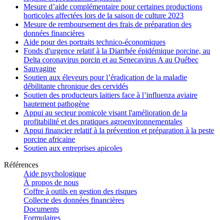
Mesure d’aide complémentaire pour certaines productions
horticoles affectées lors de la saison de culture 2023
Mesure de remboursement des frais de préparation des
données financières
Aide pour des portraits technico-économiques
Fonds d'urgence relatif à la Diarrhée épidémique porcine, au
Delta coronavirus porcin et au Senecavirus A au Québec
Sauvagine
Soutien aux éleveurs pour l’éradication de la maladie
débilitante chronique des cervidés
Soutien des producteurs laitiers face à l’influenza aviaire
hautement pathogène
Appui au secteur pomicole visant l'amélioration de la
profitabilité et des pratiques agroenvironnementales
Appui financier relatif à la prévention et préparation à la peste
porcine africaine
Soutien aux entreprises apicoles
Références
Aide psychologique
À propos de nous
Coffre à outils en gestion des risques
Collecte des données financières
Documents
Formulaires