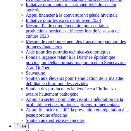
Initiative pour soutenir la compétitivité du secteur
agricole
Appui financier à la couverture végétale hivernale
Initiative pour les excès de pluie en 2023
Mesure d’aide complémentaire pour certaines
productions horticoles affectées lors de la saison de
culture 2023
Mesure de remboursement des frais de préparation des
données financières
Aide pour des portraits technico-économiques
Fonds d'urgence relatif à la Diarrhée épidémique
porcine, au Delta coronavirus porcin et au Senecavirus
A au Québec
Sauvagine
Soutien aux éleveurs pour l’éradication de la maladie
débilitante chronique des cervidés
Soutien des producteurs laitiers face à l’influenza
aviaire hautement pathogène
Appui au secteur pomicole visant l'amélioration de la
profitabilité et des pratiques agroenvironnementales
Appui financier relatif à la prévention et préparation à la
peste porcine africaine
Soutien aux entreprises apicoles
Filiale