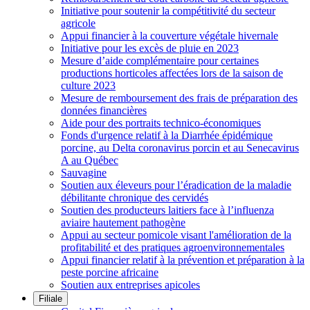
Initiative pour soutenir la compétitivité du secteur
agricole
Appui financier à la couverture végétale hivernale
Initiative pour les excès de pluie en 2023
Mesure d’aide complémentaire pour certaines
productions horticoles affectées lors de la saison de
culture 2023
Mesure de remboursement des frais de préparation des
données financières
Aide pour des portraits technico-économiques
Fonds d'urgence relatif à la Diarrhée épidémique
porcine, au Delta coronavirus porcin et au Senecavirus
A au Québec
Sauvagine
Soutien aux éleveurs pour l’éradication de la maladie
débilitante chronique des cervidés
Soutien des producteurs laitiers face à l’influenza
aviaire hautement pathogène
Appui au secteur pomicole visant l'amélioration de la
profitabilité et des pratiques agroenvironnementales
Appui financier relatif à la prévention et préparation à la
peste porcine africaine
Soutien aux entreprises apicoles
Filiale