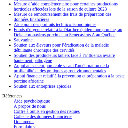
Mesure d’aide complémentaire pour certaines productions
horticoles affectées lors de la saison de culture 2023
Mesure de remboursement des frais de préparation des
données financières
Aide pour des portraits technico-économiques
Fonds d'urgence relatif à la Diarrhée épidémique porcine, au
Delta coronavirus porcin et au Senecavirus A au Québec
Sauvagine
Soutien aux éleveurs pour l’éradication de la maladie
débilitante chronique des cervidés
Soutien des producteurs laitiers face à l’influenza aviaire
hautement pathogène
Appui au secteur pomicole visant l'amélioration de la
profitabilité et des pratiques agroenvironnementales
Appui financier relatif à la prévention et préparation à la peste
porcine africaine
Soutien aux entreprises apicoles
Références
Aide psychologique
À propos de nous
Coffre à outils en gestion des risques
Collecte des données financières
Documents
Formulaires