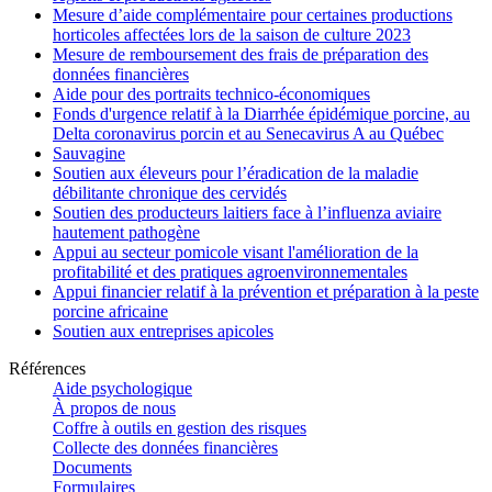
Mesure d’aide complémentaire pour certaines productions
horticoles affectées lors de la saison de culture 2023
Mesure de remboursement des frais de préparation des
données financières
Aide pour des portraits technico-économiques
Fonds d'urgence relatif à la Diarrhée épidémique porcine, au
Delta coronavirus porcin et au Senecavirus A au Québec
Sauvagine
Soutien aux éleveurs pour l’éradication de la maladie
débilitante chronique des cervidés
Soutien des producteurs laitiers face à l’influenza aviaire
hautement pathogène
Appui au secteur pomicole visant l'amélioration de la
profitabilité et des pratiques agroenvironnementales
Appui financier relatif à la prévention et préparation à la peste
porcine africaine
Soutien aux entreprises apicoles
Références
Aide psychologique
À propos de nous
Coffre à outils en gestion des risques
Collecte des données financières
Documents
Formulaires