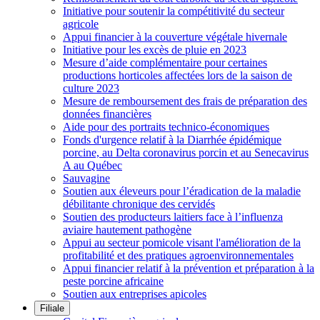
Initiative pour soutenir la compétitivité du secteur
agricole
Appui financier à la couverture végétale hivernale
Initiative pour les excès de pluie en 2023
Mesure d’aide complémentaire pour certaines
productions horticoles affectées lors de la saison de
culture 2023
Mesure de remboursement des frais de préparation des
données financières
Aide pour des portraits technico-économiques
Fonds d'urgence relatif à la Diarrhée épidémique
porcine, au Delta coronavirus porcin et au Senecavirus
A au Québec
Sauvagine
Soutien aux éleveurs pour l’éradication de la maladie
débilitante chronique des cervidés
Soutien des producteurs laitiers face à l’influenza
aviaire hautement pathogène
Appui au secteur pomicole visant l'amélioration de la
profitabilité et des pratiques agroenvironnementales
Appui financier relatif à la prévention et préparation à la
peste porcine africaine
Soutien aux entreprises apicoles
Filiale