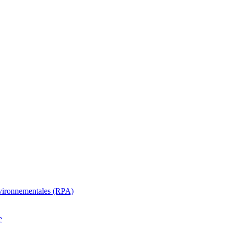
oenvironnementales (RPA)
e