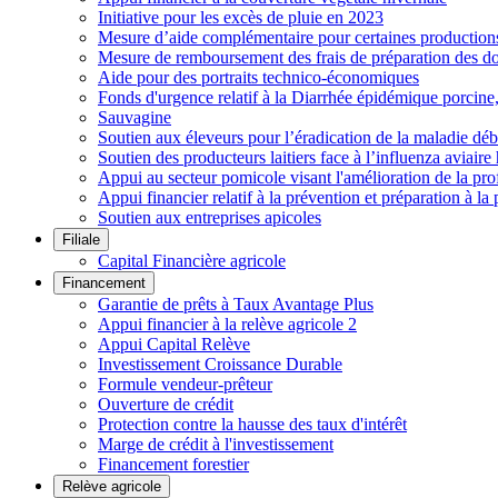
Initiative pour les excès de pluie en 2023
Mesure d’aide complémentaire pour certaines productions h
Mesure de remboursement des frais de préparation des do
Aide pour des portraits technico-économiques
Fonds d'urgence relatif à la Diarrhée épidémique porcin
Sauvagine
Soutien aux éleveurs pour l’éradication de la maladie déb
Soutien des producteurs laitiers face à l’influenza aviai
Appui au secteur pomicole visant l'amélioration de la pro
Appui financier relatif à la prévention et préparation à la 
Soutien aux entreprises apicoles
Filiale
Capital Financière agricole
Financement
Garantie de prêts à Taux Avantage Plus
Appui financier à la relève agricole 2
Appui Capital Relève
Investissement Croissance Durable
Formule vendeur-prêteur
Ouverture de crédit
Protection contre la hausse des taux d'intérêt
Marge de crédit à l'investissement
Financement forestier
Relève agricole