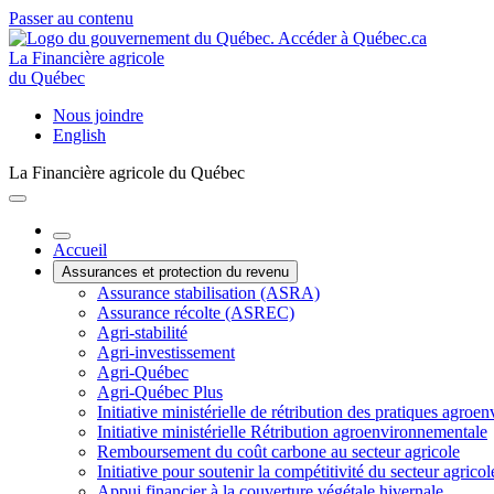
Passer au contenu
La Financière agricole
du Québec
Nous joindre
English
La Financière agricole du Québec
Accueil
Assurances et protection du revenu
Assurance stabilisation (ASRA)
Assurance récolte (ASREC)
Agri-stabilité
Agri-investissement
Agri-Québec
Agri-Québec Plus
Initiative ministérielle de rétribution des pratiques agr
Initiative ministérielle Rétribution agroenvironnementale
Remboursement du coût carbone au secteur agricole
Initiative pour soutenir la compétitivité du secteur agricol
Appui financier à la couverture végétale hivernale