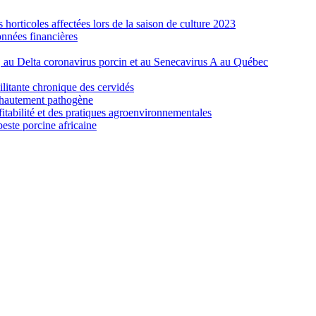
orticoles affectées lors de la saison de culture 2023
nnées financières
e, au Delta coronavirus porcin et au Senecavirus A au Québec
ilitante chronique des cervidés
re hautement pathogène
fitabilité et des pratiques agroenvironnementales
peste porcine africaine