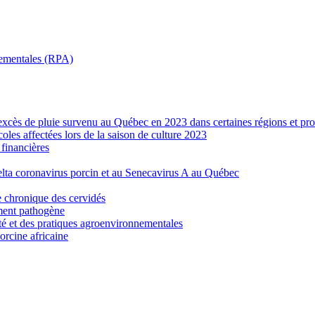
nnementales (RPA)
’excès de pluie survenu au Québec en 2023 dans certaines régions et pro
les affectées lors de la saison de culture 2023
financières
elta coronavirus porcin et au Senecavirus A au Québec
e chronique des cervidés
ement pathogène
ité et des pratiques agroenvironnementales
porcine africaine