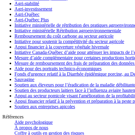
Agri-stabilité
Agri-investissement
Agri-Québec
Agri-Québec Plus
Initiative ministérielle de rétribution des pratiques agroenviro
Initiative ministérielle Rétribution agroenvironnementale
Remboursement du coût carbone au secteur agricole
Initiative pour soutenir la compétitivité du secteur agricole
Appui financier à la couverture végétale hivernale
Initiative Canada-Québec d’aide pour atténuer les impacts de l
Mesure d’aide complémentaire pour certaines productions hortico
Mesure de remboursement des frais de préparation des données 
Aide pour des portraits technico-économiques
Fonds d'urgence relatif à la Diarrhée épidémique porcine, au D
Sauvagine
Soutien aux éleveurs pour l’éradication de la maladie débilitant
Soutien des producteurs laitiers face à l’influenza aviaire haut
Appui au secteur pomicole visant l'amélioration de la profitabil
Appui financier relatif à la prévention et préparation à la peste 
Soutien aux entreprises apicoles
Références
Aide psychologique
À propos de nous
Coffre à outils en gestion des risques